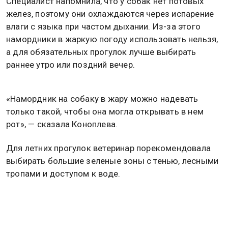
Специалист напомнила, что у собак нет потовых
желез, поэтому они охлаждаются через испарение
влаги с языка при частом дыхании. Из-за этого
намордники в жаркую погоду использовать нельзя,
а для обязательных прогулок лучше выбирать
раннее утро или поздний вечер.
«Намордник на собаку в жару можно надевать
только такой, чтобы она могла открывать в нем
рот», — сказала Коноплева.
Для летних прогулок ветеринар порекомендовала
выбирать большие зеленые зоны с тенью, лесными
тропами и доступом к воде.
Как ранее
писала
Общественная служба новостей,
психолог Мария Зуева предупредила, что
экстремальная жара провоцирует вспышки