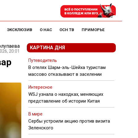
ЭКСКЛЮЗИВ
О НАС
ОСН ТВ
ПРИМОРЬЕ
олупаева
КАРТИНА ДНЯ
026, 20:01
вар
Путеводитель
В отелях Шарм-эль-Шейха туристам
массово отказывают в заселении
Интересное
WSJ узнала о находках, меняющих
представление об истории Китая
В мире
Сербы устроили акцию против визита
Зеленского