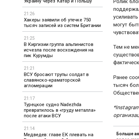
Украину через Катар и Польшу
Ролик бло
поддержал
21:26
усиливать
Хакеры заявили об утечке 750
могут быт
тысяч записей из систем Британии
чувствова
21:25
В Киргизии группа альпинистов
Тем не ме
исчезла после восхождения на
существов
пик Курумды
фактическ
21:21
ВСУ бросают трупы солдат в
Ранее соо
славянско-краматорской
тысяч бо
агломерации
Обществен
21:17
Турецкое судно Nadezhda
*Instagra
превратилось в «груду металла»
организац
после атаки ВСУ
21:14
Больше ак
Медведев: главе ЕК плевать на