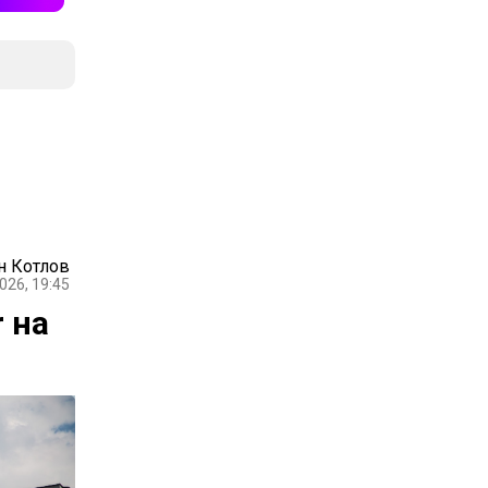
н Котлов
026, 19:45
 на