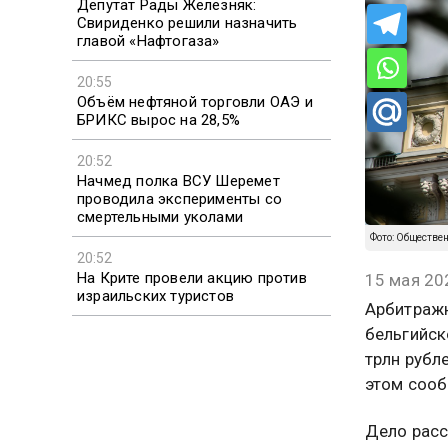
Депутат Рады Железняк:
Свириденко решили назначить
главой «Нафтогаза»
20:55
Объём нефтяной торговли ОАЭ и
БРИКС вырос на 28,5%
20:52
Начмед полка ВСУ Шеремет
проводила эксперименты со
смертельными уколами
Фото: Обществе
20:52
На Крите провели акцию против
15 мая 20
израильских туристов
Арбитражн
бельгийск
трлн рубл
этом сооб
Дело расс