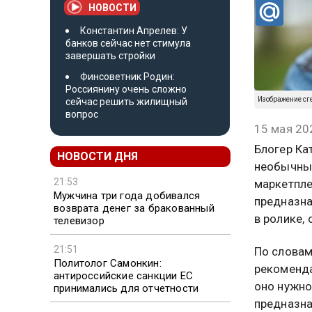
НОВОСТИ
Константин Апрелев: У
банков сейчас нет стимула
завершать стройки
Финсоветник Родин:
Россиянину очень сложно
Изображение сг
сейчас решить жилищный
вопрос
15 мая 20
Блогер Ка
НОВОСТИ ДНЯ
необычный
21:53
маркетпле
Мужчина три года добивался
предназн
возврата денег за бракованный
в ролике,
телевизор
21:51
По словам
Политолог Самонкин:
рекоменда
антироссийские санкции ЕС
оно нужно
принимались для отчетности
предназна