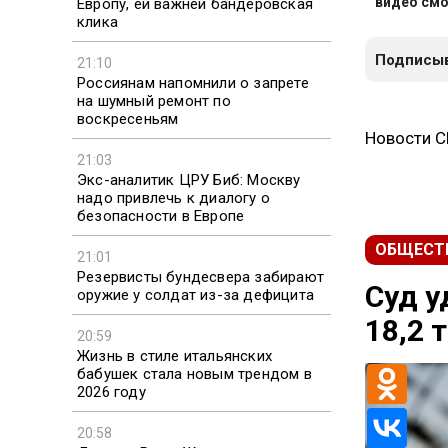
видео смо
Европу, ей важней бандеровская
клика
Подписыв
21:10
Россиянам напомнили о запрете
на шумный ремонт по
воскресеньям
Новости 
21:03
Экс-аналитик ЦРУ Биб: Москву
надо привлечь к диалогу о
безопасности в Европе
ОБЩЕСТ
21:01
Резервисты бундесвера забирают
Суд у
оружие у солдат из-за дефицита
18,2 
20:59
Жизнь в стиле итальянских
бабушек стала новым трендом в
2026 году
20:58