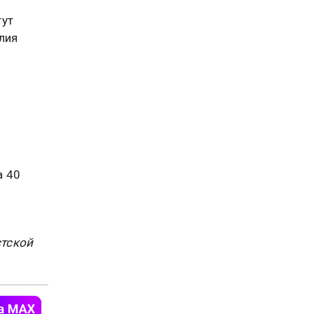
гут
лия
а 40
стской