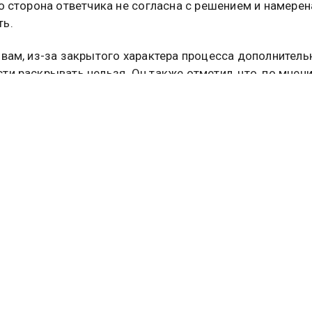
то сторона ответчика не согласна с решением и намерен
ть.
овам, из-за закрытого характера процесса дополнител
ти раскрывать нельзя. Он также отметил, что, по мнен
, право на справедливое судебное разбирательство бы
трение иска суду потребовалось чуть более пяти месяц
ратился в арбитраж в декабре 2025 года. Регулятор тр
с Euroclear убытки, которые, как утверждал ЦБ, возникл
и международных резервов России, размещенных на с
ия.
бований составляла около 18,17 трлн рублей, что
вовало примерно 200,1 млрд евро. В нее входили как р
к и упущенная выгода.
нк России указывал, что с 28 февраля 2022 года Eurocle