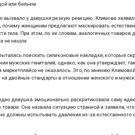
ой или бельем.
о вызвало у девушки резкую реакцию. Климова заявила
, почему женщинам предлагают маскировать естестве
ти тела. При этом, по ее словам, аналогичных товаров 
а не нашла.
пыталась поискать силиконовые накладки, которые ск
ния мужских гениталий, однако, как она утверждает, та
а маркетплейсе не оказалось. Это, по мнению Климовой
 на двойные стандарты в отношении женского и мужск
идео девушка эмоционально раскритиковала саму иде
 товара. Она назвала ситуацию странной и заявила, что
е должны испытывать давление из-за естественного 