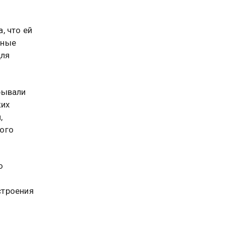
, что ей
нные
для
рывали
ких
,
ого
ю
строения