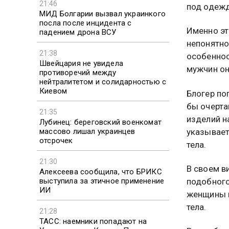
21:46
под одежд
МИД Болгарии вызвал украинкого
посла после инцидента с
Именно эт
падением дрона ВСУ
непонятно
21:38
особеннос
Швейцария не увидела
мужчин он
противоречий между
нейтралитетом и солидарностью с
Киевом
Блогер по
бы очерта
21:35
изделий н
Лубинец: береговский военкомат
массово лишал украинцев
указывает
отсрочек
тела.
21:30
В своем в
Алексеева сообщила, что БРИКС
выступила за этичное применение
подобного
ИИ
женщины н
тела.
21:28
ТАСС: наемники попадают на