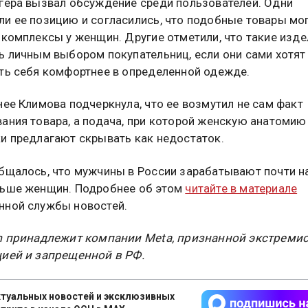
гера вызвал обсуждение среди пользователей. Одни
и ее позицию и согласились, что подобные товары мо
 комплексы у женщин. Другие отметили, что такие изде
ь личным выбором покупательниц, если они сами хотят
ть себя комфортнее в определенной одежде.
нее Климова подчеркнула, что ее возмутил не сам факт
ания товара, а подача, при которой женскую анатомию
и предлагают скрывать как недостаток.
бщалось, что мужчины в России зарабатывают почти н
льше женщин. Подробнее об этом
читайте в материале
ной службы новостей.
m принадлежит компании Meta, признанной экстреми
ией и запрещенной в РФ.
туальных новостей и эксклюзивных