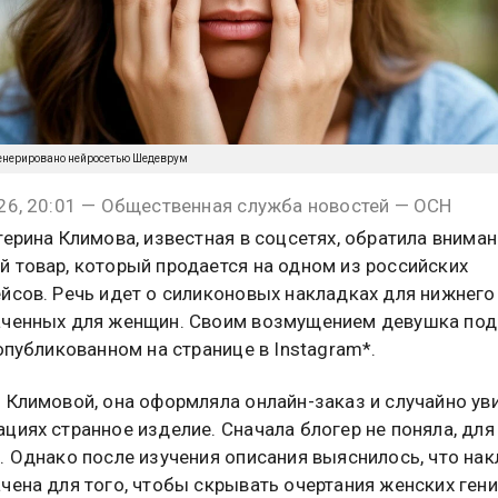
енерировано нейросетью Шедеврум
26, 20:01 — Общественная служба новостей — ОСН
терина Климова, известная в соцсетях, обратила вниман
 товар, который продается на одном из российских
йсов. Речь идет о силиконовых накладках для нижнего 
аченных для женщин. Своим возмущением девушка под
 опубликованном на странице в Instagram*.
 Климовой, она оформляла онлайн-заказ и случайно ув
циях странное изделие. Сначала блогер не поняла, для
. Однако после изучения описания выяснилось, что на
чена для того, чтобы скрывать очертания женских ген