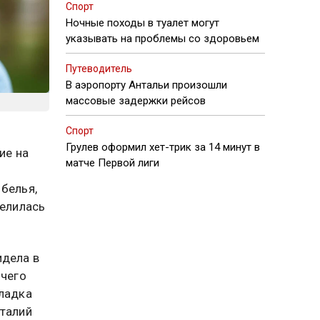
Спорт
Ночные походы в туалет могут
указывать на проблемы со здоровьем
Путеводитель
В аэропорту Антальи произошли
массовые задержки рейсов
Спорт
Грулев оформил хет-трик за 14 минут в
ие на
матче Первой лиги
белья,
елилась
идела в
 чего
кладка
италий