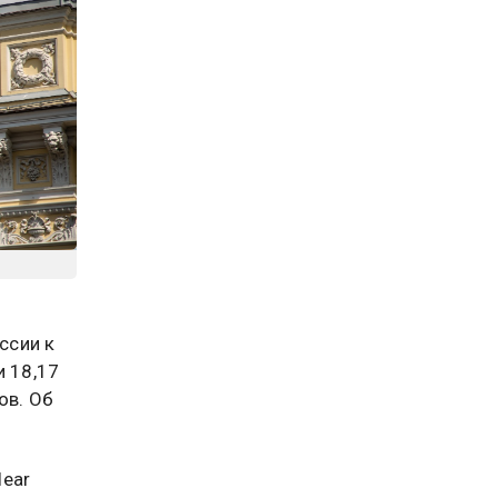
ссии к
и 18,17
ов. Об
lear