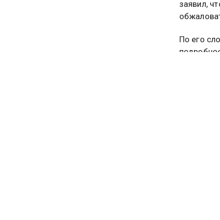
заявил, ч
обжалова
По его сл
подробнос
ответчика
нарушено.
На рассмо
России об
взыскать 
блокировк
депозитар
Сумма тре
соответст
ущерб, та
В иске Ба