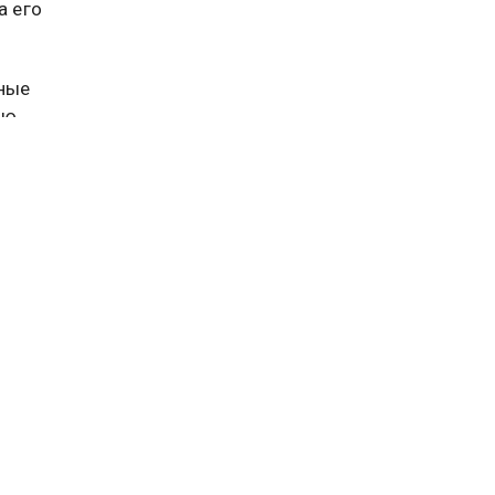
а его
ьные
ию
ло
ев. Банк
ебовал
и из-за
четах
еальный
ar лишил