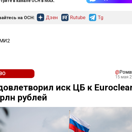
трите в канале ОСН в MAX.
Дзен
Rutube
Tg
айтесь на ОСН:
СМИ2
@
Рома
ВО
15 мая 2
довлетворил иск ЦБ к Euroclear
трлн рублей