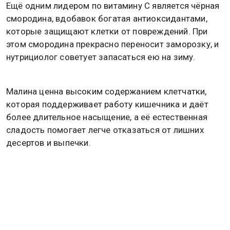
Ещё одним лидером по витамину С является чёрная
смородина, вдобавок богатая антиоксидантами,
которые защищают клетки от повреждений. При
этом смородина прекрасно переносит заморозку, и
нутрициолог советует запасаться ею на зиму.
Малина ценна высоким содержанием клетчатки,
которая поддерживает работу кишечника и даёт
более длительное насыщение, а её естественная
сладость помогает легче отказаться от лишних
десертов и выпечки.
Не стоит обходить вниманием и вишню. Несмотря
на кислый вкус, она содержит растительные
соединения, которые изучаются в связи с
восстановлением после физических нагрузок и
поддержанием здоровья сосудов, и отлично