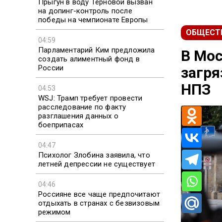
Прыгун в воду Терновой вызван
на допинг-контроль после
победы на чемпионате Европы
ОБЩЕСТ
04:59
Парламентарий Ким предложила
В Мос
создать алиментный фонд в
России
загря
НПЗ
04:53
WSJ: Трамп требует провести
расследование по факту
разглашения данных о
боеприпасах
04:47
Психолог Злобина заявила, что
летней депрессии не существует
04:46
Россияне все чаще предпочитают
отдыхать в странах с безвизовым
режимом