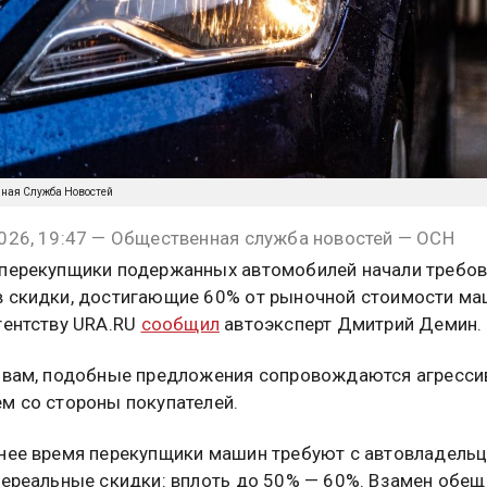
нная Служба Новостей
026, 19:47 — Общественная служба новостей — ОСН
перекупщики подержанных автомобилей начали требов
 скидки, достигающие 60% от рыночной стоимости ма
гентству URA.RU
сообщил
автоэксперт Дмитрий Демин.
овам, подобные предложения сопровождаются агресс
м со стороны покупателей.
нее время перекупщики машин требуют с автовладель
нереальные скидки: вплоть до 50% — 60%. Взамен обе