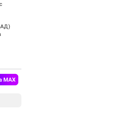
с
ОАД)
в