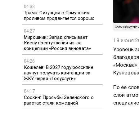
04:33
Трамп: Ситуация с Ормузским
проливом продвигается хорошо
Фото: Обществе
04:27
Мирошник: Запад списывает
18 июня 2
Киеву преступления из-за
концепции «Россия виновата»
Уровень з
благодаря
04:26
«Москва» 
Кошелев: В 2027 году россияне
Кузнецова
начнут получать квитанции за
ЖКУ через «Госуслуги»
По ее сло
04:17
слои атмо
Соскин: Просьбы Зеленского о
специалис
ракетах стали комедией
Кузнецова
ситуации 
нефтепере