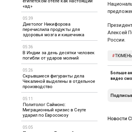
египетском отеле как настоящий
Националь
«ад»
предложен
05:39
Диетолог Никифорова
Президент
перечислила продукты для
Алексей 
здоровья мозга и кишечника
России.
05:36
В Индии за день десятки человек
ТЮМЕН
погибли от ударов молний
05:26
Больше ак
Скрывшиеся фигуранты дела
видео смо
Чекалиной выделены в отдельное
производство
Подписыв
05:11
Политолог Саймонс:
Миграционный кризис в Сеуте
ударил по Евросоюзу
Новости 
05:05