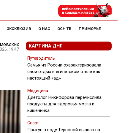
ЭКСКЛЮЗИВ
О НАС
ОСН ТВ
ПРИМОРЬЕ
амовских
КАРТИНА ДНЯ
026, 19:47
Путеводитель
Семья из России охарактеризовала
свой отдых в египетском отеле как
настоящий «ад»
Медицина
Диетолог Никифорова перечислила
продукты для здоровья мозга и
кишечника
Спорт
Прыгун в воду Терновой вызван на