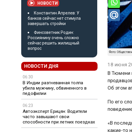
НОВОСТИ
Константин Апрелев: У
банков сейчас нет стимула
завершать стройки
Финсоветник Родин:
Россиянину очень сложно
сейчас решить жилищный
вопрос
Фото: Обществе
18 июня 2
НОВОСТИ ДНЯ
В Тюмени 
06:30
продавцов
В Индии разгневанная толпа
Об этом а
убила мужчину, обвиненного в
педофилии
По его сл
06:23
поведение
Автоэксперт Ерицян: Водители
часто завышают свои
способности при летних поездках
«В послед
какие-то 