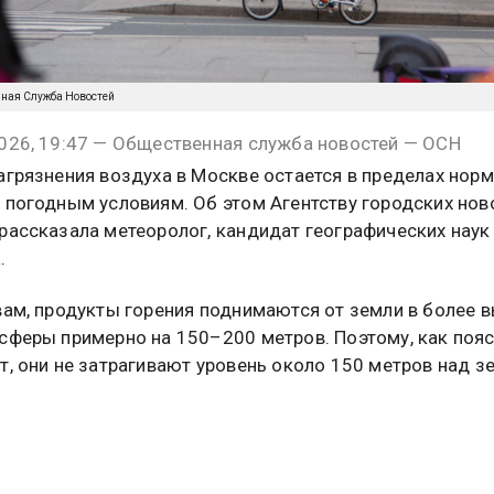
нная Служба Новостей
026, 19:47 — Общественная служба новостей — ОСН
агрязнения воздуха в Москве остается в пределах нор
 погодным условиям. Об этом Агентству городских нов
рассказала метеоролог, кандидат географических наук
.
вам, продукты горения поднимаются от земли в более 
сферы примерно на 150–200 метров. Поэтому, как поя
т, они не затрагивают уровень около 150 метров над з
 отметила, что повышенное внимание к экологической
в столице связано с крупным пожаром на Московском
рабатывающем заводе в Капотне.