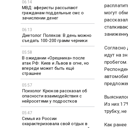
06:14
расплатит
МВД: аферисты рассылают
могут обм
гражданам поддельные смс о
зачислении денег
рассказал
сталкиваю
06:13
заниженну
Диетолог Поляков: В день можно
съедать 100-200 грамм черники
Согласно 
05:58
идут на з
В ожидании «Орешника» после
пробегом.
атак РФ: Киев и Львов в огне, но
впереди может быть ещё
Респонден
страшнее
автомобил
предложен
05:57
Психолог Крюков рассказал об
опасности взаимодействия с
Выяснилос
нейросетями у подростков
Из них 17
трубку, не
05:47
Семья из России
охарактеризовала свой отдых в
Как ранее