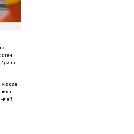
мы
остей
 Ирина
высокие
снила
емлей.