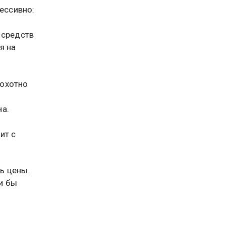
ессивно:
 средств
я на
еохотно
на.
ит с
ь цены.
ли бы