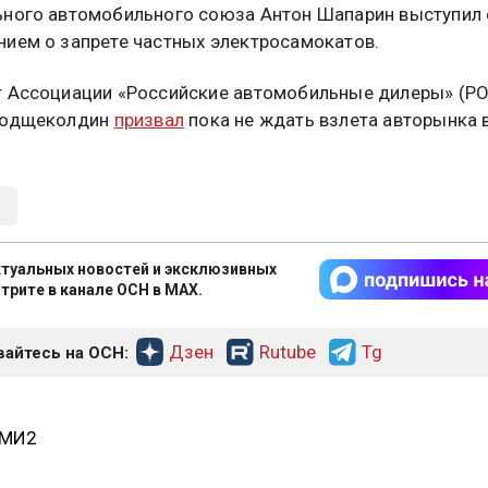
ного автомобильного союза Антон Шапарин выступил 
ием о запрете частных электросамокатов.
 Ассоциации «Российские автомобильные дилеры» (Р
Подщеколдин
призвал
пока не ждать взлета авторынка 
Ь
туальных новостей и эксклюзивных
трите в канале ОСН в MAX.
Дзен
Rutube
Tg
айтесь на ОСН:
СМИ2