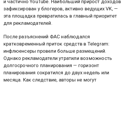
и частично YouTube. Наибольший прирост доходов
зафиксирован у блогеров, активно ведущих VK, —
эта площадка превратилась в главный приоритет
для рекламодателей.
После разъяснений ФАС наблюдался
кратковременный приток средств в Telegram:
инфлюенсеры провели больше размещений.
Однако рекламодатели утратили возможность
долгосрочного планирования — горизонт
планирования сократился до двух недель или
месяца. Как следствие, авторы не могут
прогнозировать динамику своих доходов.
Основная масса блогеров столкнулась со
стагнацией: рынок не стабилизировался, лишь
немного выдохнул. Часть брендов пытается
реализовать последние бюджеты в Telegram,