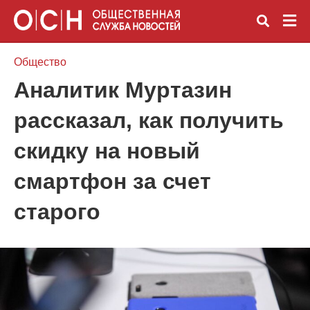
Общество
Аналитик Муртазин
Вве
рассказал, как получить
зап
и
наж
скидку на новый
Ente
смартфон за счет
старого