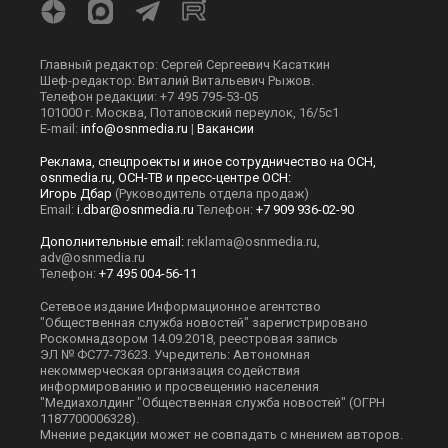
Главный редактор: Сергей Сергеевич Касаткин
Шеф-редактор: Виталий Витальевич Рыжов.
Телефон редакции: +7 495 795-53-05
101000 г. Москва, Потаповский переулок, 16/5с1
E-mail:
info@osnmedia.ru
|
Вакансии
Реклама, спецпроекты и иное сотрудничество на ОСН,
osnmedia.ru, ОСН-ТВ и пресс-центре ОСН:
Игорь Дбар
(Руководитель отдела продаж)
Email:
i.dbar@osnmedia.ru
Телефон:
+7 909 936-02-90
Дополнительные email:
reklama@osnmedia.ru
,
adv@osnmedia.ru
Телефон:
+7 495 004-56-11
Сетевое издание Информационное агентство
"Общественная служба новостей" зарегистрировано
Роскомнадзором 14.09.2018, реестровая запись
ЭЛ № ФС77-73623. Учредитель: Автономная
некоммерческая организация содействия
информированию и просвещению населения
"Медиахолдинг "Общественная служба новостей" (ОГРН
1187700006328).
Мнение редакции может не совпадать с мнением авторов.