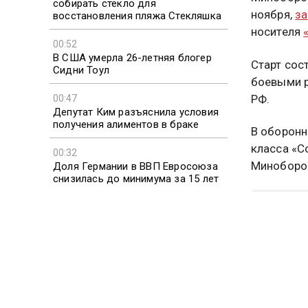
собирать стекло для
ноября,
за
восстановления пляжа Стекляшка
носителя
00:52
В США умерла 26-летняя блогер
Старт сос
Сидни Тоул
боевыми р
РФ.
00:47
Депутат Ким разъяснила условия
получения алиментов в браке
В оборонн
класса «С
00:32
Миноборон
Доля Германии в ВВП Евросоюза
снизилась до минимума за 15 лет
МИНИСТ
Больше ак
видео смо
Подписыв