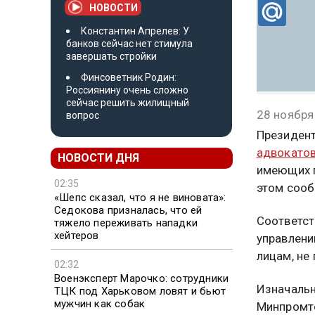
НОВОСТИ
Константин Апрелев: У
банков сейчас нет стимула
завершать стройки
Финсоветник Родин:
Россиянину очень сложно
сейчас решить жилищный
28 ноября
вопрос
Президент
адвокато
НОВОСТИ ДНЯ
имеющих п
02:35
этом сооб
«Шепс сказал, что я не виновата»:
Седокова призналась, что ей
Соответст
тяжело переживать нападки
хейтеров
управлени
лицам, не
02:32
Военэксперт Марочко: сотрудники
Изначальн
ТЦК под Харьковом ловят и бьют
мужчин как собак
Минпромто