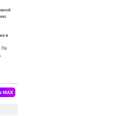
ивной
нию
ии в
. По
,