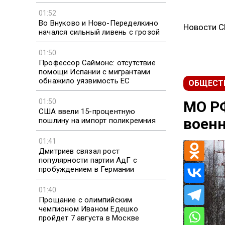
01:52
Во Внуково и Ново-Переделкино
Новости 
начался сильный ливень с грозой
01:50
Профессор Саймонс: отсутствие
помощи Испании с мигрантами
обнажило уязвимость ЕС
ОБЩЕСТ
01:50
МО Р
США ввели 15-процентную
военн
пошлину на импорт поликремния
01:41
Дмитриев связал рост
популярности партии АдГ с
пробуждением в Германии
01:40
Прощание с олимпийским
чемпионом Иваном Едешко
пройдет 7 августа в Москве