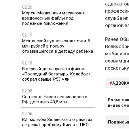
адвокатов
02:26
профессии
Морев: Мошенники маскируют
службе ил
вредоносные файлы под
полезные приложения
органов в
02:19
Ранее Общ
Мещанский суд взыскал почти 5
млн рублей в пользу
Великобри
отравившегося в детсаду ребенка
мобилизов
словам ди
02:18
поскольку
В первый день проката фильм
«Последний богатырь. Колобок»
собрал свыше ₽53 млн
АДВОК
02:08
Соцфонд: Число пенсионеров в
Больше ак
РФ достигло 40,5 млн
видео смо
02:06
BZ: мольбы Зеленского о ракетах
Подписыв
не решат проблему Киева с ПВО