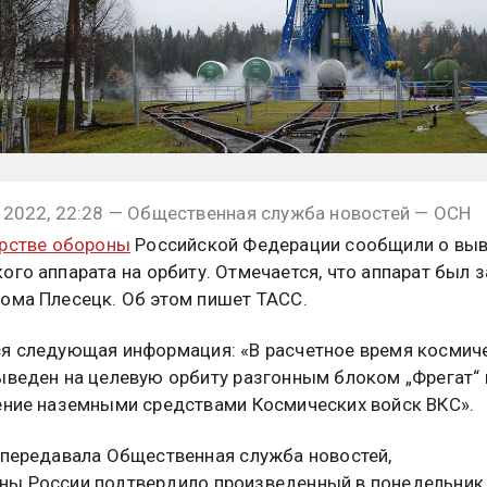
 2022, 22:28 — Общественная служба новостей — ОСН
рстве обороны
Российской Федерации сообщили о вы
кого аппарата
на орбиту. Отмечается, что аппарат был 
ома Плесецк. Об этом пишет ТАСС.
я следующая информация: «В расчетное время космич
ыведен на целевую орбиту разгонным блоком „Фрегат“ 
ение наземными средствами Космических войск ВКС».
 передавала Общественная служба новостей,
ы России подтвердило произведенный в понедельник,