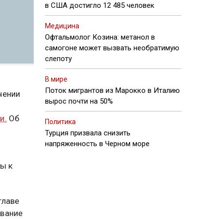
в США достигло 12 485 человек
Медицина
Офтальмолог Козина: метанол в
самогоне может вызвать необратимую
слепоту
В мире
Поток мигрантов из Марокко в Италию
чении
вырос почти на 50%
и.
Об
Политика
Турция призвала снизить
напряженность в Черном море
м
ы к
главе
ование