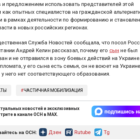
 и предложением использовать представителей этой
 как опытных специалистов на гражданской альтернат
и в рамках деятельности по формированию и становле
ласти в новых российских регионах.
ественная Служба Новостей сообщала, что посол Росс
тании Андрей Келин рассказал, почему его
сын
не был
ан и не отправился в зону боевых действий на Украине
пломата, у его сына есть семья, он не воюет на Украине
 у него нет соответствующего образования.
АТЫ
ЧАСТИЧНАЯ МОБИЛИЗАЦИЯ
туальных новостей и эксклюзивных
трите в канале ОСН в MAX.
Дзен
Rutube
Tg
айтесь на ОСН: