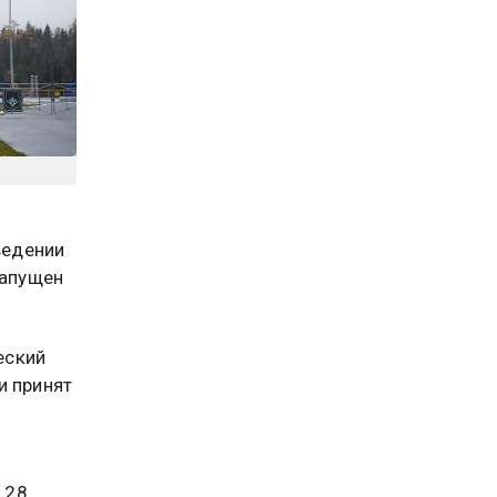
ведении
запущен
еский
и принят
 28