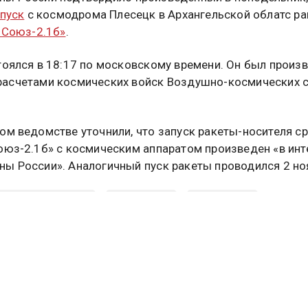
пуск
с космодрома Плесецк в Архангельской облатс ра
«Союз-2.1б»
.
тоялся в 18:17 по московскому времени. Он был произ
асчетами космических войск Воздушно-космических с
ом ведомстве уточнили, что запуск ракеты-носителя с
оюз-2.1б» с космическим аппаратом произведен «в инт
ы России». Аналогичный пуск ракеты проводился 2 но
ЕРСТВО ОБОРОНЫ
СПУТНИК
ПЛЕСЕЦК
туальных новостей и эксклюзивных
трите в канале ОСН в MAX.
Дзен
Rutube
Tg
айтесь на ОСН: