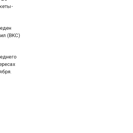
кеты-
веден
ил (ВКС)
реднего
ересах
ября.