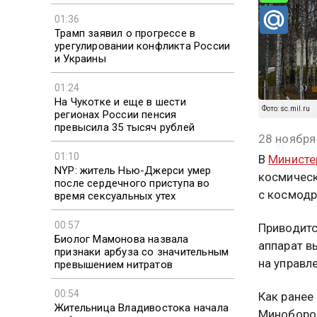
01:36
Трамп заявил о прогрессе в
урегулировании конфликта России
и Украины
01:24
На Чукотке и еще в шести
Фото: sc.mil.ru
регионах России пенсия
превысила 35 тысяч рублей
28 ноября
01:10
В
Министе
NYP: житель Нью-Джерси умер
космичес
после сердечного приступа во
с космодр
время сексуальных утех
00:57
Приводитс
Биолог Мамонова назвала
аппарат в
признаки арбуза со значительным
на управл
превышением нитратов
00:54
Как ранее
Жительница Владивостока начала
Миноборон