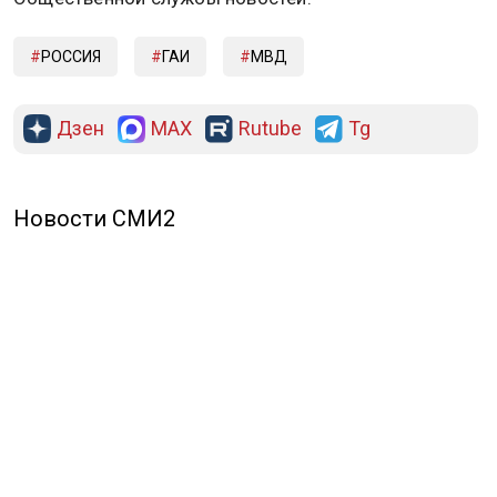
РОССИЯ
ГАИ
МВД
Дзен
MAX
Rutube
Tg
Новости СМИ2
ПОЛИТИКА
ОБЩЕСТВО
ЭКОНОМИКА
ПРОИСШЕСТВИЯ
В МИРЕ
ЭКСКЛЮЗИВ
МНЕНИЯ
СПОРТ
КУЛЬТУРА
О НАС