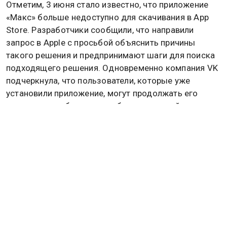
Отметим, 3 июня стало известно, что приложение
«Макс» больше недоступно для скачивания в App
Store. Разработчики сообщили, что направили
запрос в Apple с просьбой объяснить причины
такого решения и предпринимают шаги для поиска
подходящего решения. Одновременно компания VK
подчеркнула, что пользователи, которые уже
установили приложение, могут продолжать его
использовать без каких-либо ограничений.
Напомним, в «Макс»
опровергли
блокировку
устаревшей версии мессенджера на устройствах
Apple. Тогда причиной этому стало возможное
отсутствие отключения обязательных обновлений
от разработчика, в то время как приложение было
удалено из App Store. Пресс-служба заявила, что
изображение, распространяемое в различных
каналах, является подделкой. Они подчеркнули, что