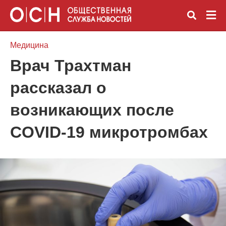
Медицина
Врач Трахтман
Вве
рассказал о
зап
и
наж
возникающих после
Ente
COVID-19 микротромбах