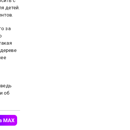
сить с
я детей.
ентов.
го за
о
такая
 дереве
нее
 ведь
и об