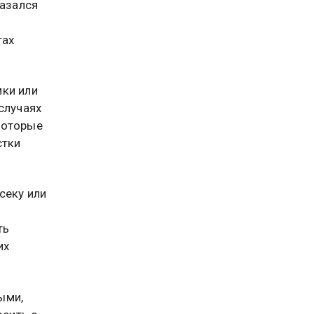
казался
.
тах
мки или
случаях
которые
стки
секу или
ть
их
ыми,