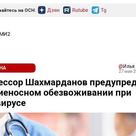
Дзен
Rutube
Tg
айтесь на ОСН:
СМИ2
@
Илья
НА
27 мая 2
ессор Шахмарданов предупред
иеносном обезвоживании при
вирусе