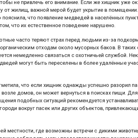
чтобы не привлечь его внимание. Если же хищник уже о
у от жилищ, важной мерой будет укрытие в помещении
 пояснила, что появление медведей в населённых пунк
 том, что их естественное поведение нарушено.
отные часто теряют страх перед людьми из-за подкор
 органическим отходам около мусорных баков. В таких 
ется немедленно связаться с охотничьей службой. Не
едведей могут быть переселены в более удалённые уча
тметила, что если хищник однажды успешно разорил па
 возле домов, он может вернуться в поисках пищи. Для
щения подобных ситуаций рекомендуется устанавлива
городи вокруг пасек или других объектов, привлекающ
.
ей местности, где возможны встречи с дикими животн