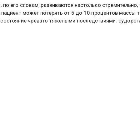
 по его словам, развиваются настолько стремительно, 
 пациент может потерять от 5 до 10 процентов массы т
состояние чревато тяжелыми последствиями: судорог
ознания, развитием почечной недостаточности и, в кри
летальным исходом.
ов отметил, что больной начинает выделять вирус за 
ния первых признаков заболевания и продолжает это д
ль после клинического выздоровления. У некоторых но
деления затягивается до месяца. Инкубационный пери
т от 12 до 48 часов. Заболевание, как правило, начинае
асто ночью или под утро. Пациенты испытывают внеза
неукротимую рвоту, диарею и подъем температуры.
упредил, что стандартные антисептики на основе спирт
ы против норовируса. Вирус обладает белковой оболоч
й к воздействию спирта. Для профилактики, подчеркну
нов, необходимы обычное мыло и вода либо хлорсод