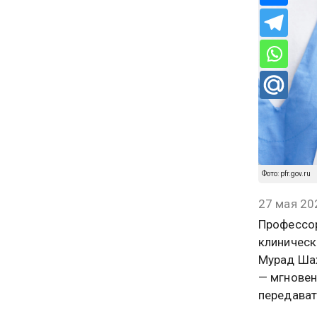
Фото: pfr.gov.ru
27 мая 20
Профессор
клиническ
Мурад Шах
— мгновен
передават