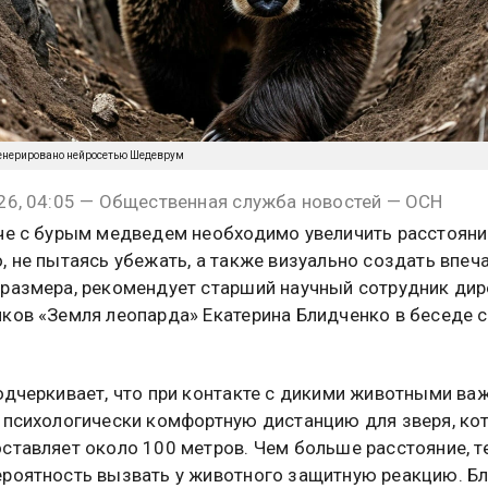
енерировано нейросетью Шедеврум
26, 04:05 — Общественная служба новостей — ОСН
че с бурым медведем необходимо увеличить расстояни
, не пытаясь убежать, а также визуально создать впеч
размера, рекомендует старший научный сотрудник ди
ков «Земля леопарда» Екатерина Блидченко в беседе 
одчеркивает, что при контакте с дикими животными ва
 психологически комфортную дистанцию для зверя, ко
ставляет около 100 метров. Чем больше расстояние, т
роятность вызвать у животного защитную реакцию. Б