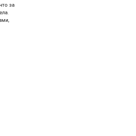
что за
ела.
ами,
тических
два дня
елать до
сителей
од
тся
пную
а
кой,
л
ержащие