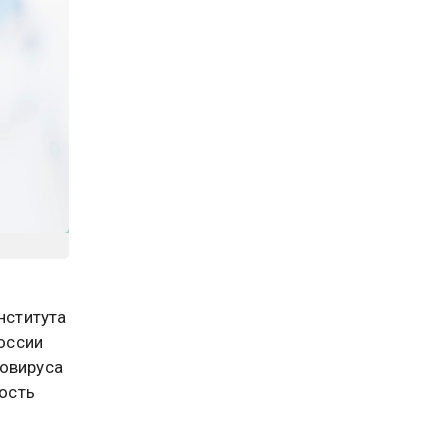
нститута
оссии
ровируса
ость