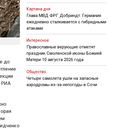
Картина дня
Глава МВД ФРГ Добриндт: Германия
ежедневно сталкивается с гибридными
атаками
Интересное
Православные верующие отметят
праздник Смоленской иконы Божией
Матери 10 августа 2026 года
е до
атление
Общество
рекции
Четыре самолета ушли на запасные
с РИА
аэродромы из-за непогоды в Сочи
жно
торая
ем
лидченко