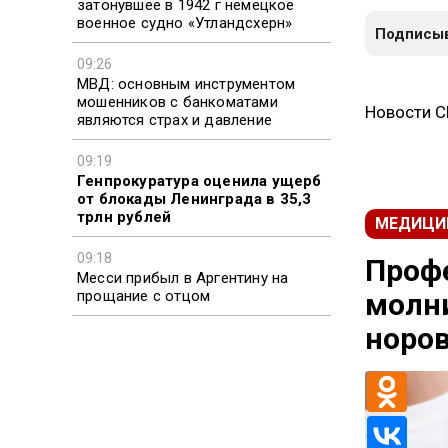
затонувшее в 1942 г немецкое
военное судно «Утландсхерн»
Подписыв
09:26
МВД: основным инструментом
мошенников с банкоматами
Новости 
являются страх и давление
09:19
Генпрокуратура оценила ущерб
от блокады Ленинграда в 35,3
трлн рублей
МЕДИЦИ
09:18
Проф
Месси прибыл в Аргентину на
прощание с отцом
молн
норо