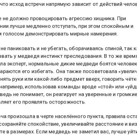
 что исход встречи напрямую зависит от действий чело
 не должно провоцировать агрессию хищника. При
нии лучше медленно отступать, при этом спокойным и
 голосом демонстрировать мирные намерения.
не паниковать и не убегать, оборачиваясь спиной, так к
вать у медведя инстинкт преследования. В то же время
ла эксперт, нормальные дикие медведи боятся человек
араются его избегать. Она также посоветовала «увели
днять руки или какой-либо предмет вверх, говорить чётк
 например, использовав команды вроде «стой» или «уйд
ведь не понимает, он реагирует на уверенные и громкие
вляет его проявлять осторожность.
еча произошла в черте населённого пункта, правила ос
сохраняйте спокойствие, увеличивайте расстояние и ви
те в размерах. Если медведь не заметил вас, лучше уйт