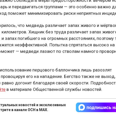
важно соблюдать меры предосторожности: вечером но
арь и передвигаться группами — это особенно важно дл
ход поможет минимизировать риски неприятных инцид
орилось, что медведь различает запах живого и мёртво
 километров. Хищник без труда различает запах живог
 и запах погибшего на огромных расстояниях, поэтому 
ажется неэффективной. Попытка спрятаться высоко на
оможет — медведи лазают по стволам намного провор
 использование перцового баллончика лишь разозлят
 провоцируя его на нападение. Бегство также не выход,
 равно догонит благодаря своей скорости. Подробност
йте
в материале Общественной службы новостей.
туальных новостей и эксклюзивных
трите в канале ОСН в MAX.