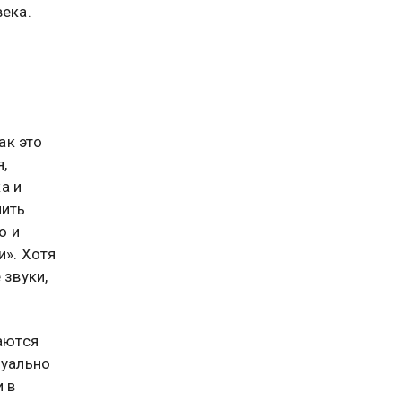
века.
ак это
,
а и
чить
о и
и». Хотя
 звуки,
таются
зуально
и в