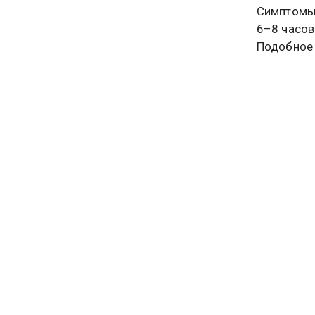
Симптомы,
6–8 часов
Подобное 
потерей с
случаях, 
Шахмардан
до появле
двух неде
период вы
составляе
резко — ч
тошноту, 
Врач пред
бесполезн
устойчиво
Шахмарда