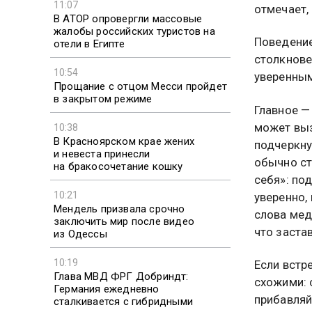
11:07
отмечает,
В АТОР опровергли массовые
жалобы российских туристов на
Поведение
отели в Египте
столкнове
10:54
уверенным
Прощание с отцом Месси пройдет
в закрытом режиме
Главное — 
может выз
10:38
В Красноярском крае жених
подчеркну
и невеста принесли
обычно ст
на бракосочетание кошку
себя»: по
10:21
уверенно,
Мендель призвала срочно
слова мед
заключить мир после видео
что заста
из Одессы
10:19
Если встр
Глава МВД ФРГ Добриндт:
схожими: 
Германия ежедневно
прибавляй
сталкивается с гибридными