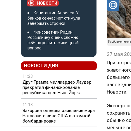
НОВОСТИ
Константин Апрелев: У
банков сейчас нет стимула
завершать стройки
Финсоветник Родин:
Россиянину очень сложно
Изображение сг
сейчас решить жилищный
вопрос
27 мая 20
При встре
НОВОСТИ ДНЯ
животного
11:23
большего 
Друг Трампа миллиардер Лаудер
заповедни
прекратил финансирование
Новости.
республиканцев Нью-Йорка
11:18
Эксперт п
Захарова оценила заявление мэра
сохранять
Нагасаки о вине США в атомной
обычно со
бомбардировке
меньше ве