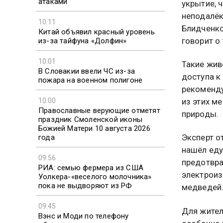
атаками
укрытие, 
неподалёк
10:11
Блидченко
Китай объявил красный уровень
говорит о
из-за тайфуна «Долфин»
10:01
Такие жив
В Словакии ввели ЧС из-за
доступа к
пожара на военном полигоне
рекоменду
10:00
из этих м
Православные верующие отметят
природы.
праздник Смоленской иконы
Божией Матери 10 августа 2026
Эксперт о
года
нашёл еду
09:56
предотвра
РИА: семью фермера из США
электроиз
Уолкера-«веселого молочника»
пока не выдворяют из РФ
медведей
09:45
Для жител
Вэнс и Моди по телефону