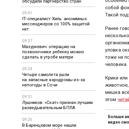
особенно 
обсудили партнерство стран
собой фон
09:41
Такой под
IT-специалист Хиль: анонимных
мессенджеров со 100% защитой
Ранее гов
нет
несколько
09:37
организма
Мазуркевич: операцию на
уловка ок
позвоночнике ребенку можно
тоже не п
сделать в утробе матери
человека.
09:34
Четыре самолета ушли
Крики или
на запасные аэродромы из-за
животное,
непогоды в Сочи
мишка всё
09:31
этом
чита
Лушников: «Скат» признан лучшим
разведывательным БПЛА
Больше ак
09:26
видео смо
В Баренцевом море нашли