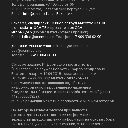
Телефон редакции: +7 495 795-53-05
101000 г. Москва, Потаповский переулок, 16/5с1
E-mail:
info@osnmedia.ru
|
Вакансии
Реклама, спецпроекты и иное сотрудничество на ОСН,
osnmedia.ru, ОСН-ТВ и пресс-центре ОСН:
Игорь Дбар
(Руководитель отдела продаж)
Email:
i.dbar@osnmedia.ru
Телефон:
+7 909 936-02-90
Дополнительные email:
reklama@osnmedia.ru
,
adv@osnmedia.ru
Телефон:
+7 495 004-56-11
Сетевое издание Информационное агентство
"Общественная служба новостей" зарегистрировано
Роскомнадзором 14.09.2018, реестровая запись
ЭЛ № ФС77-73623. Учредитель: Автономная
некоммерческая организация содействия
информированию и просвещению населения
"Медиахолдинг "Общественная служба новостей" (ОГРН
1187700006328).
Мнение редакции может не совпадать с мнением авторов.
На информационном ресурсе применяются
рекомендательные технологии (информационные
технологии предоставления информации на основе сбора,
систематизации и анализа сведений, относящихся к