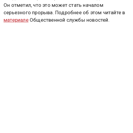
Он отметил, что это может стать началом
серьезного прорыва. Подробнее об этом читайте в
материале
Общественной службы новостей.
ВЛАДИМИР ПУТИН
ДОНАЛЬД ТРАМП
Дзен
MAX
Rutube
Tg
Новости СМИ2
ПОЛИТИКА
ОБЩЕСТВО
ЭКОНОМИКА