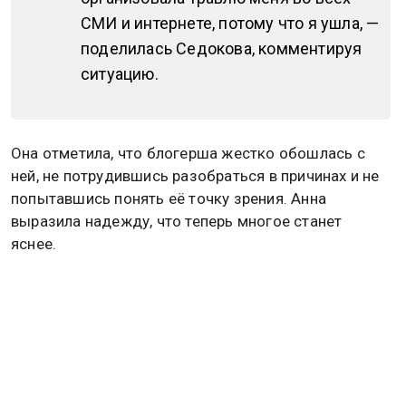
СМИ и интернете, потому что я ушла, —
поделилась Седокова, комментируя
ситуацию.
Она отметила, что блогерша жестко обошлась с
ней, не потрудившись разобраться в причинах и не
попытавшись понять её точку зрения. Анна
выразила надежду, что теперь многое станет
яснее.
По словам Седоковой, она наглядный пример того,
что переживают женщины, которые пытаются уйти
из подобного рода отношений. Их называют
эгоистками, разрушительницами семей и
коварными предательницами. И это лишь малая