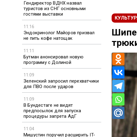
Гендиректор ВДНХ назвал
туристов из СНГ основными
гостями выставки
КУЛЬТУР
11:16
Шипен
Эндокринолог Майоров призвал
не пить кофе натощак
трюки
11:11
Бутман анонсировал новую
программу с Долиной
11:09
Зеленский запросил перехватчики
для ПВО после ударов
11:09
В Бундестаге не видят
предпосылок для запуска
процедуры запрета АдГ
11:04
Мишустин поручил расширить IT-