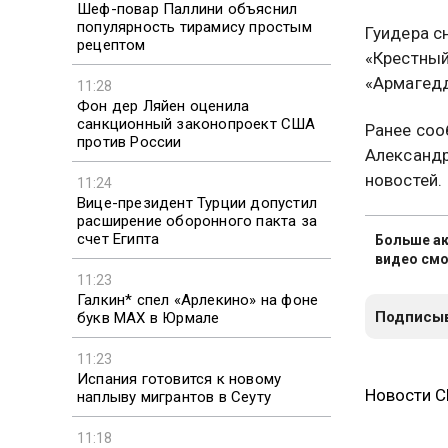
Шеф-повар Паллини объяснил
популярность тирамису простым
Гуидера с
рецептом
«Крестный
«Армагедд
11:28
Фон дер Ляйен оценила
санкционный законопроект США
Ранее соо
против России
Александр
новостей.
11:24
Вице-президент Турции допустил
расширение оборонного пакта за
счет Египта
Больше ак
видео смо
11:23
Галкин* спел «Арлекино» на фоне
Подписыв
букв MAX в Юрмале
11:23
Испания готовится к новому
Новости 
наплыву мигрантов в Сеуту
11:18