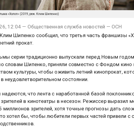
ильма «Холоп» (2019, реж. Клим Шипенко)
26, 12:04 — Общественная служба новостей — ОСН
Клим Шипенко сообщил, что третья часть франшизы «
летний прокат.
ьмы серии традиционно выпускали перед Новым годом
по словам Шипенко, приняли совместно с Фондом кино 
твом культуры, чтобы оживить летний кинопрокат, кот
 в неудовлетворительном состоянии.
 надеются, что лента с наработанной базой поклонник
 зрителей в кинотеатры в несезон. Режиссер выразил м
5 миллионов зрителей, хотя точные прогнозы дать слож
что хотел бы, чтобы любители первых частей привели с 
родственников.