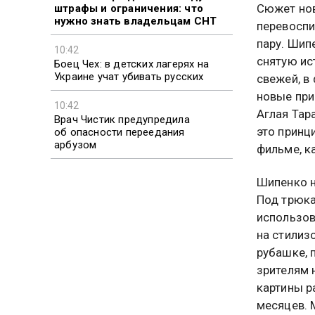
Сюжет нов
штрафы и ограничения: что
нужно знать владельцам СНТ
перевоспи
пару. Шип
10:42
снятую ис
Боец Чех: в детских лагерях на
Украине учат убивать русских
свежей, в
новые при
10:42
Аглая Тар
Врач Чистик предупредила
это принц
об опасности переедания
арбузом
фильме, к
Шипенко н
Под трюка
использов
на стилиз
рубашке, 
зрителям 
картины р
месяцев. 