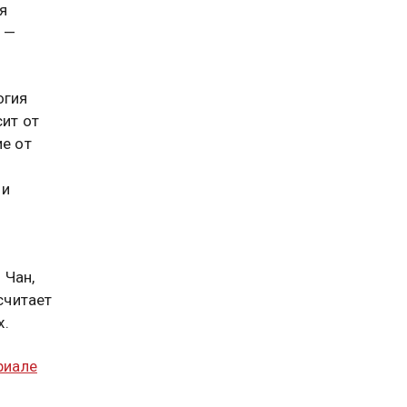
я
 —
огия
сит от
ие от
 и
 Чан,
считает
х.
риале