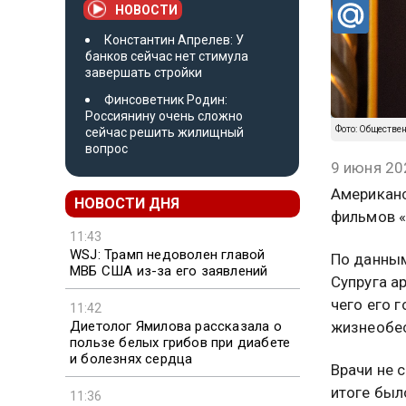
НОВОСТИ
Константин Апрелев: У
банков сейчас нет стимула
завершать стройки
Финсоветник Родин:
Россиянину очень сложно
Фото: Обществе
сейчас решить жилищный
вопрос
9 июня 20
Американс
НОВОСТИ ДНЯ
фильмов «
11:43
WSJ: Трамп недоволен главой
По данным
МВБ США из-за его заявлений
Супруга а
чего его 
11:42
Диетолог Ямилова рассказала о
жизнеобес
пользе белых грибов при диабете
и болезнях сердца
Врачи не 
итоге был
11:36