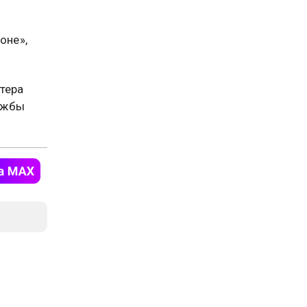
оне»,
тера
ужбы