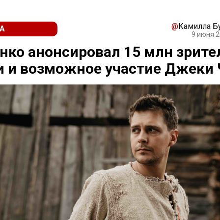
@
Камилла Б
А
9 июня 2
ко анонсировал 15 млн зрите
 и возможное участие Джеки 