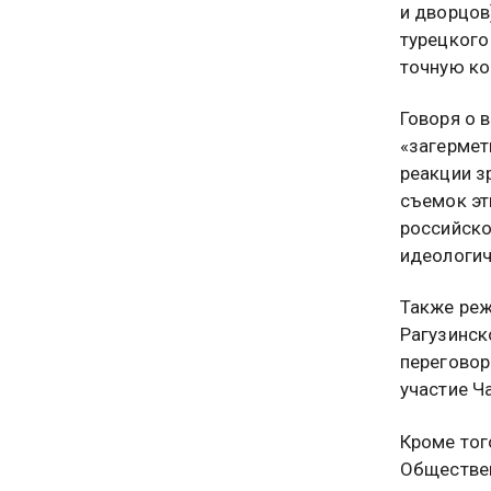
и дворцов
турецкого
точную ко
Говоря о 
«загермет
реакции з
съемок эт
российско
идеологич
Также реж
Рагузинск
переговор
участие Ч
Кроме тог
Обществен