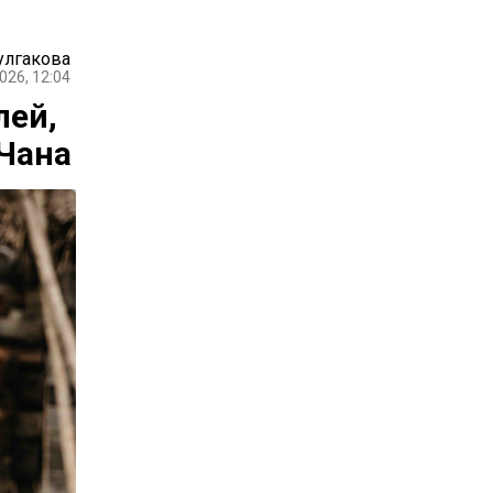
улгакова
026, 12:04
лей,
Чана