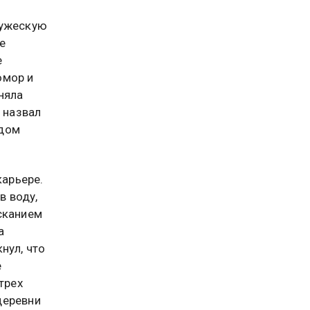
ружескую
е
е
юмор и
няла
 назвал
ждом
арьере.
в воду,
сканием
а
нул, что
е
трех
деревни