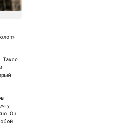
Холоп»
. Такое
и
орый
ов
ечту
но. Он
собой