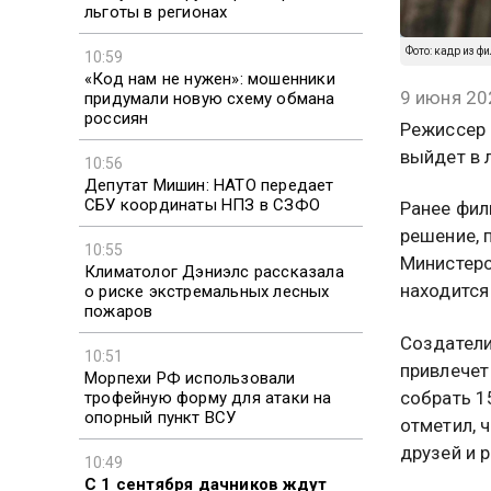
льготы в регионах
Фото: кадр из ф
10:59
«Код нам не нужен»: мошенники
9 июня 20
придумали новую схему обмана
россиян
Режиссер 
выйдет в 
10:56
Депутат Мишин: НАТО передает
СБУ координаты НПЗ в СЗФО
Ранее фил
решение, 
10:55
Министерс
Климатолог Дэниэлс рассказала
находится
о риске экстремальных лесных
пожаров
Создатели
10:51
привлечет
Морпехи РФ использовали
собрать 1
трофейную форму для атаки на
опорный пункт ВСУ
отметил, 
друзей и 
10:49
С 1 сентября дачников ждут