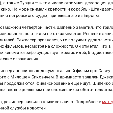
), а также Турция — в том числе огромная декорация дл
 кино. На море снимали крепости и корабль «Штандарт»
пию петровского судна, приплывшего из Европы.
возможной четвертой части, Шипенко заметил, что трил
изирована», но от идеи не отказывается. Решение зави
рителей. Режиссер признался, что получает удовольств
их фильмов, несмотря на сложности. Он отметил, что в
м кинематографе существует кризис идей, бюджетные
еские ограничения.
иссер анонсировал документальный фильм про Савву
ого с Милошем Биковичем. В дримкасте заявлен Джеки
ы продолжаются, финансирование еще ищут. Шипенко 
ана вполне реальным при сложившихся обстоятельства
о, режиссер заявил о кризисе в кино. Подробнее в
мате
ной службы новостей.