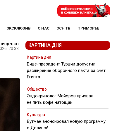
ЭКСКЛЮЗИВ
О НАС
ОСН ТВ
ПРИМОРЬЕ
Епищенко
КАРТИНА ДНЯ
026, 20:38
Картина дня
Вице-президент Турции допустил
расширение оборонного пакта за счет
Египта
Общество
Эндокринолог Майоров призвал
не пить кофе натощак
Культура
Бутман анонсировал новую программу
с Долиной