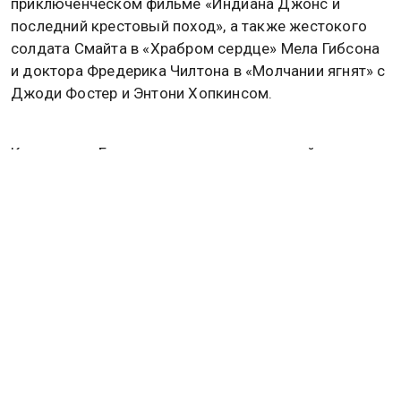
приключенческом фильме «Индиана Джонс и
последний крестовый поход», а также жестокого
солдата Смайта в «Храбром сердце» Мела Гибсона
и доктора Фредерика Чилтона в «Молчании ягнят» с
Джоди Фостер и Энтони Хопкинсом.
Кроме того, Бирн снялся в восемнадцатой части
бондианы «Завтра не умрет никогда», а также в
фильме «Банды Нью-Йорка». Он также принял
участие в британской мыльной опере «Улица
коронации» и сериале «Приключения королевского
стрелка Шарпа», а также во множестве других
проектов.
Ранее сообщалось, что Ургант пошутил на вечере
памяти умершего от онкологии Золотовицкого.
Подробнее в
материале
Общественной службы
новостей.