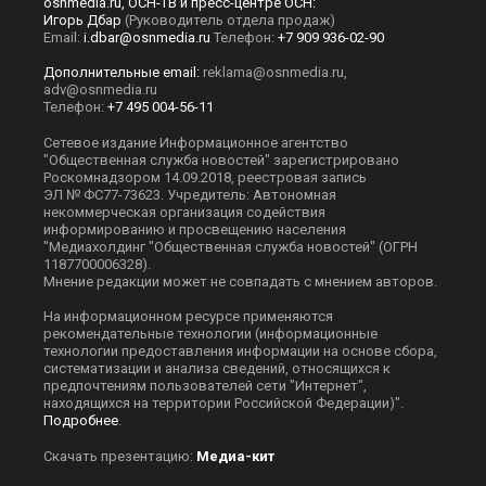
osnmedia.ru, ОСН-ТВ и пресс-центре ОСН:
Игорь Дбар
(Руководитель отдела продаж)
Email:
i.dbar@osnmedia.ru
Телефон:
+7 909 936-02-90
Дополнительные email:
reklama@osnmedia.ru
,
adv@osnmedia.ru
Телефон:
+7 495 004-56-11
Сетевое издание Информационное агентство
"Общественная служба новостей" зарегистрировано
Роскомнадзором 14.09.2018, реестровая запись
ЭЛ № ФС77-73623. Учредитель: Автономная
некоммерческая организация содействия
информированию и просвещению населения
"Медиахолдинг "Общественная служба новостей" (ОГРН
1187700006328).
Мнение редакции может не совпадать с мнением авторов.
На информационном ресурсе применяются
рекомендательные технологии (информационные
технологии предоставления информации на основе сбора,
систематизации и анализа сведений, относящихся к
предпочтениям пользователей сети "Интернет",
находящихся на территории Российской Федерации)".
Подробнее
.
Скачать презентацию:
Медиа-кит