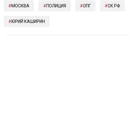
МОСКВА
ПОЛИЦИЯ
ОПГ
СК РФ
ЮРИЙ КАШИРИН
Дзен
MAX
Rutube
Tg
Новости СМИ2
ПОЛИТИКА
ОБЩЕСТВО
ЭКОНОМИКА
ПРОИСШЕСТВИЯ
В МИРЕ
ЭКСКЛЮЗИВ