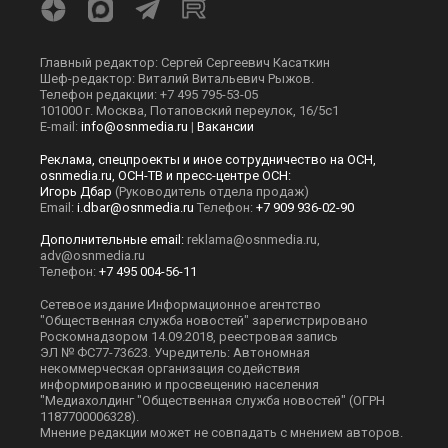
Главный редактор: Сергей Сергеевич Касаткин
Шеф-редактор: Виталий Витальевич Рыжов.
Телефон редакции: +7 495 795-53-05
101000 г. Москва, Потаповский переулок, 16/5с1
E-mail:
info@osnmedia.ru
|
Вакансии
Реклама, спецпроекты и иное сотрудничество на ОСН,
osnmedia.ru, ОСН-ТВ и пресс-центре ОСН:
Игорь Дбар
(Руководитель отдела продаж)
Email:
i.dbar@osnmedia.ru
Телефон:
+7 909 936-02-90
Дополнительные email:
reklama@osnmedia.ru
,
adv@osnmedia.ru
Телефон:
+7 495 004-56-11
Сетевое издание Информационное агентство
"Общественная служба новостей" зарегистрировано
Роскомнадзором 14.09.2018, реестровая запись
ЭЛ № ФС77-73623. Учредитель: Автономная
некоммерческая организация содействия
информированию и просвещению населения
"Медиахолдинг "Общественная служба новостей" (ОГРН
1187700006328).
Мнение редакции может не совпадать с мнением авторов.