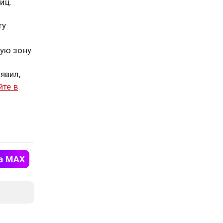
иц.
ту
ую зону.
явил,
йте в