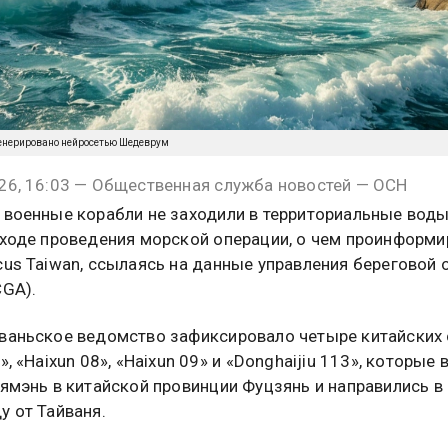
енерировано нейросетью Шедеврум
26, 16:03 — Общественная служба новостей — ОСН
 военные корабли не заходили в территориальные вод
 ходе проведения морской операции, о чем проинформ
cus Taiwan, ссылаясь на данные управления береговой 
CGA).
ваньское ведомство зафиксировало четыре китайских 
», «Haixun 08», «Haixun 09» и «Donghaijiu 113», которые
Сямэнь в китайской провинции Фуцзянь и направились в
у от Тайваня.