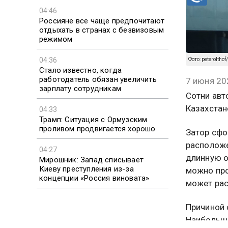
04:46
Россияне все чаще предпочитают
отдыхать в странах с безвизовым
режимом
04:36
Фото: peteroltho
Стало известно, когда
работодатель обязан увеличить
7 июня 20
зарплату сотрудникам
Сотни авт
Казахстан
04:33
Трамп: Ситуация с Ормузским
проливом продвигается хорошо
Затор сфо
расположе
04:27
длинную о
Мирошник: Запад списывает
Киеву преступления из-за
можно про
концепции «Россия виновата»
может рас
Причиной 
Наибольше