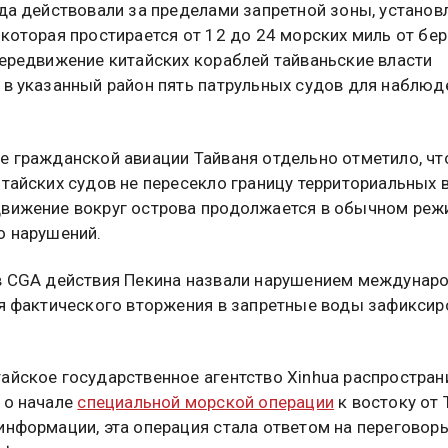
уда действовали за пределами запретной зоны, установ
 которая простирается от 12 до 24 морских миль от бер
передвижение китайских кораблей тайваньские власти
 в указанный район пять патрульных судов для наблюд
е гражданской авиации Тайваня отдельно отметило, чт
итайских судов не пересекло границу территориальных в
вижение вокруг острова продолжается в обычном режи
о нарушений.
в CGA действия Пекина назвали нарушением междунар
тя фактического вторжения в запретные воды зафиксир
айское государственное агентство Xinhua распростран
 о начале
специальной морской операции
к востоку от 
информации, эта операция стала ответом на перегово