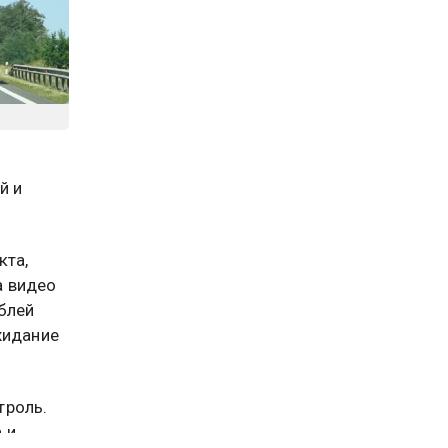
й и
кта,
а видео
блей
жидание
троль.
 и