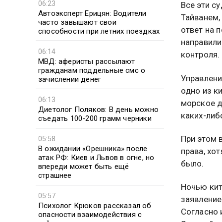
06:23
Все эти с
Автоэксперт Ерицян: Водители
Тайванем,
часто завышают свои
ответ на 
способности при летних поездках
направили
06:14
контроля.
МВД: аферисты рассылают
гражданам поддельные смс о
Управлени
зачислении денег
одно из к
06:13
морское д
Диетолог Поляков: В день можно
каких-либ
съедать 100-200 грамм черники
При этом 
05:58
В ожидании «Орешника» после
права, хо
атак РФ: Киев и Львов в огне, но
было.
впереди может быть ещё
страшнее
Ночью кит
05:57
заявление
Психолог Крюков рассказал об
Согласно 
опасности взаимодействия с