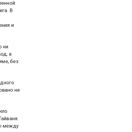
ленной
ега. В
ения и
о ни
од, а
ме, без
одного
овано не
ило
Тайваня.
ры между