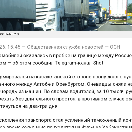
f/CC BY-ND 2.0
26, 15:45 — Общественная служба новостей — ОСН
омобилей оказались в пробке на границе между Россие
ом — об этом сообщил Telegram‑канал Shot.
рмировался на казахстанской стороне пропускного пун
нного между Актобе и Оренбургом. Очевидцы сняли н
чередь из машин. По словам водителей, за 10 тысяч ру
ехать без длительного простоя, в противном случае о
тянуться на два‑три дня.
скопления транспорта стал усиленный таможенный кон
е время ожидания приходится на фуры из Узбекистана