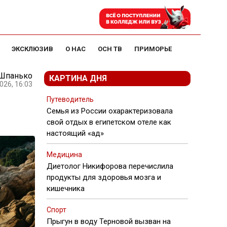
ЭКСКЛЮЗИВ
О НАС
ОСН ТВ
ПРИМОРЬЕ
 Шпанько
КАРТИНА ДНЯ
026, 16:03
ы
Путеводитель
Семья из России охарактеризовала
свой отдых в египетском отеле как
настоящий «ад»
Медицина
Диетолог Никифорова перечислила
продукты для здоровья мозга и
кишечника
Спорт
Прыгун в воду Терновой вызван на