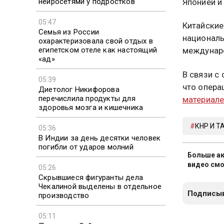
нейросетями у подростков
Японией и
05:47
Китайские
Семья из России
националь
охарактеризовала свой отдых в
египетском отеле как настоящий
междунаро
«ад»
В связи с
05:39
что опера
Диетолог Никифорова
перечислила продукты для
материал
здоровья мозга и кишечника
КНР И Т
05:36
В Индии за день десятки человек
погибли от ударов молний
Больше ак
видео смо
05:26
Скрывшиеся фигуранты дела
Чекалиной выделены в отдельное
Подписыв
производство
05:11