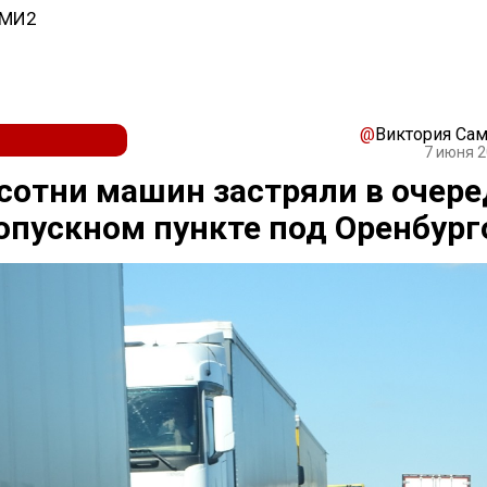
СМИ2
@
Виктория Са
7 июня 2
 сотни машин застряли в очер
опускном пункте под Оренбур