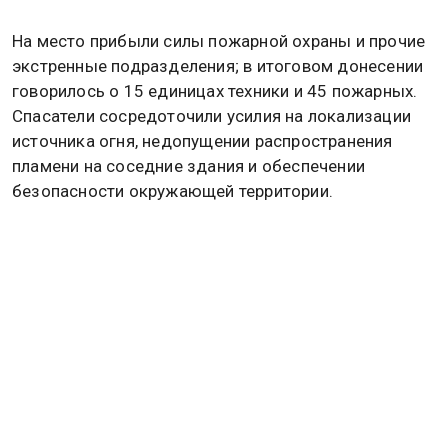
На место прибыли силы пожарной охраны и прочие
экстренные подразделения; в итоговом донесении
говорилось о 15 единицах техники и 45 пожарных.
Спасатели сосредоточили усилия на локализации
источника огня, недопущении распространения
пламени на соседние здания и обеспечении
безопасности окружающей территории.
В первоначальном отчёте пострадавших не
указывали, однако позже стало известно, что двое
человек получили ранения; один из пострадавших
находится в тяжёлом состоянии и был срочно
госпитализирован.
Медики оценивают их травмы как связанные с
взрывной волной и ожогами, возможны также
отравления продуктами горения. Врачи и спасатели