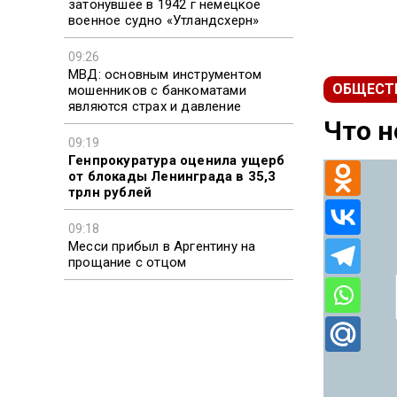
затонувшее в 1942 г немецкое
военное судно «Утландсхерн»
09:26
МВД: основным инструментом
ОБЩЕСТ
мошенников с банкоматами
являются страх и давление
Что н
09:19
Генпрокуратура оценила ущерб
от блокады Ленинграда в 35,3
трлн рублей
09:18
Месси прибыл в Аргентину на
прощание с отцом