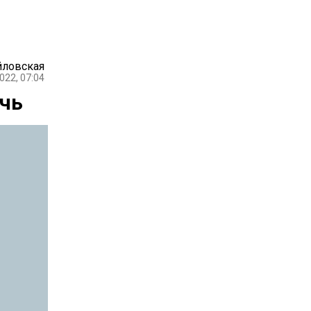
йловская
022, 07:04
очь