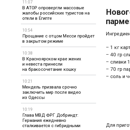
11:07
В АТОР опровергли массовые
Новог
жалобы российских туристов на
отели в Египте
парме
10:54
Ингредие
Прощание с отцом Месси пройдет
в закрытом режиме
– 1 кг кар
10:38
– 40 гр с
В Красноярском крае жених
– сливки 1
и невеста принесли
– 70 гр п
на бракосочетание кошку
– соль и ч
10:21
Мендель призвала срочно
заключить мир после видео
из Одессы
10:19
Глава МВД ФРГ Добриндт:
Германия ежедневно
Для приго
сталкивается с гибридными