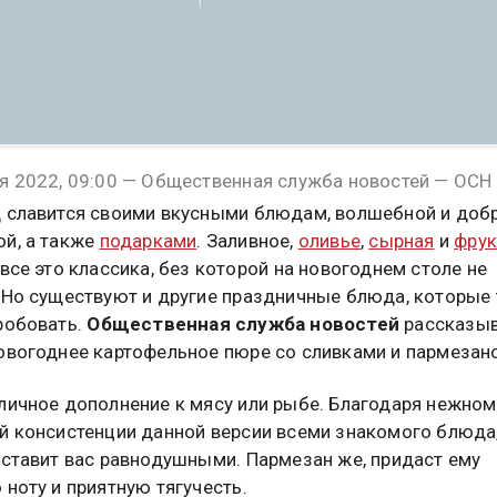
я 2022, 09:00 — Общественная служба новостей — ОСН
 славится своими вкусными блюдам, волшебной и доб
й, а также
подарками
. Заливное,
оливье
,
сырная
и
фрук
 все это классика, без которой на новогоднем столе не
 Но существуют и другие праздничные блюда, которые
робовать.
Общественная служба новостей
рассказыв
овогоднее картофельное пюре со сливками и пармезан
личное дополнение к мясу или рыбе. Благодаря нежном
й консистенции данной версии всеми знакомого блюда
оставит вас равнодушными. Пармезан же, придаст ему
 ноту и приятную тягучесть.