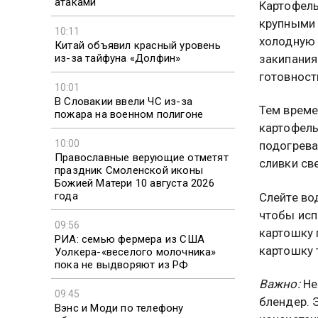
атаками
Картофель
крупными 
10:11
холодную 
Китай объявил красный уровень
из-за тайфуна «Долфин»
закипания
готовност
10:01
В Словакии ввели ЧС из-за
Тем време
пожара на военном полигоне
картофель
10:00
подогрева
Православные верующие отметят
сливки св
праздник Смоленской иконы
Божией Матери 10 августа 2026
года
Слейте вод
чтобы исп
09:56
картошку 
РИА: семью фермера из США
картошку 
Уолкера-«веселого молочника»
пока не выдворяют из РФ
Важно:
Не
09:45
блендер. 
Вэнс и Моди по телефону