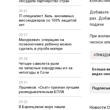
консистен
обсудили партнерство стран
09:41
Добавьте 
IT-специалист Хиль: анонимных
раз. Доба
мессенджеров со 100% защитой
подачи.
нет
09:37
При желан
Мазуркевич: операцию на
чеснок ил
позвоночнике ребенку можно
сделать в утробе матери
ПРАЗДН
09:34
Четыре самолета ушли
на запасные аэродромы из-за
Больше ак
непогоды в Сочи
видео смо
09:31
Лушников: «Скат» признан лучшим
Подписыв
разведывательным БПЛА
09:26
В Баренцевом море нашли
Новости 