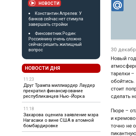
НОВОСТИ
Константин Апрелев: У
банков сейчас нет стимула
завершать стройки
Финсоветник Родин:
Россиянину очень сложно
сейчас решить жилищный
30 декабр
вопрос
Новый год
атмосферо
НОВОСТИ ДНЯ
тарелки –
11:23
обойтись.
Друг Трампа миллиардер Лаудер
стоит поп
прекратил финансирование
сделать н
республиканцев Нью-Йорка
11:18
Пюре – от
Захарова оценила заявление мэра
и кремово
Нагасаки о вине США в атомной
точно не 
бомбардировке
пикантную