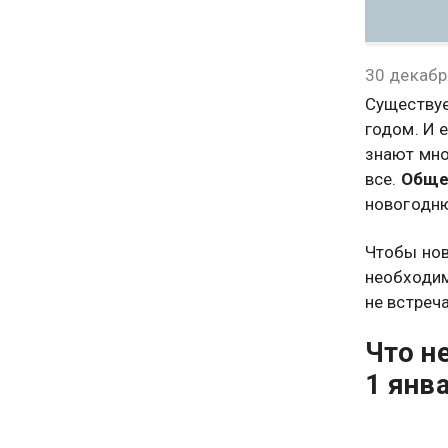
30 декабр
Существуе
годом. И 
знают мно
все.
Обще
новогодн
Чтобы нов
необходим
не встреча
Что не
1 янв