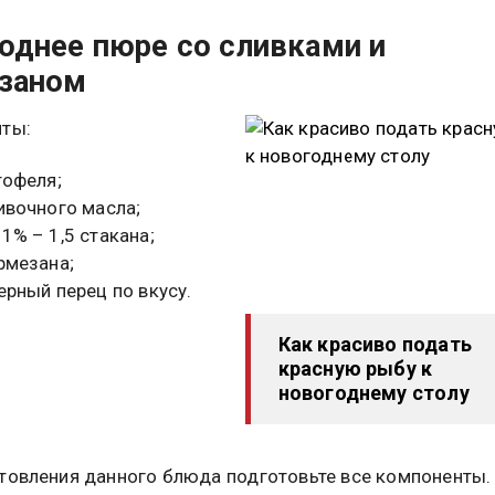
однее пюре со сливками и
заном
нты:
тофеля;
ливочного масла;
1% – 1,5 стакана;
армезана;
ерный перец по вкусу.
Как красиво подать
красную рыбу к
новогоднему столу
товления данного блюда подготовьте все компоненты.