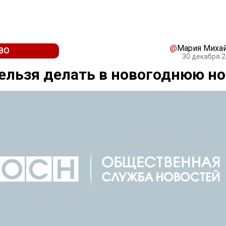
@
Мария Миха
ВО
30 декабря 2
ельзя делать в новогоднюю н