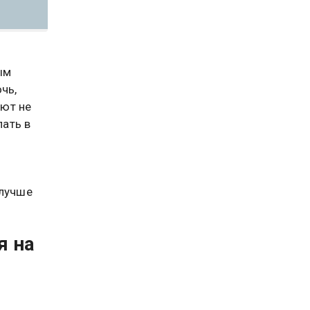
ым
чь,
ают не
лать в
 лучше
я на