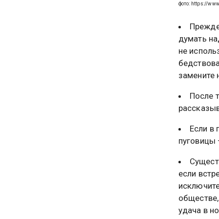
фото: https://www
Прежде
думать на
не исполь
бедствова
замените 
После 
рассказыв
Если в
пуговицы 
Сущест
если встр
исключит
обществе,
удача в но