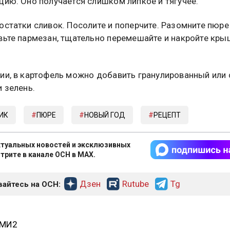
цию. Оно получается слишком липкое и тягучее.
остатки сливок. Посолите и поперчите. Разомните пюре
вьте пармезан, тщательно перемешайте и накройте кры
ии, в картофель можно добавить гранулированный или
и зелень.
ИК
ПЮРЕ
НОВЫЙ ГОД
РЕЦЕПТ
туальных новостей и эксклюзивных
трите в канале ОСН в MAX.
Дзен
Rutube
Tg
айтесь на ОСН:
СМИ2