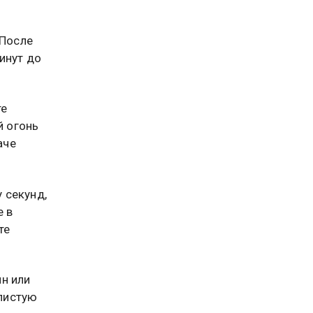
 После
инут до
те
й огонь
аче
у секунд,
е в
те
н или
листую