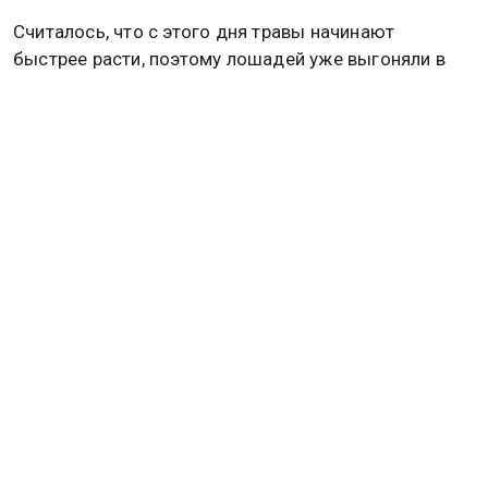
Считалось, что с этого дня травы начинают
быстрее расти, поэтому лошадей уже выгоняли в
ночное. Холостые парни брали все необходимые
вещи и шли до поля. С собой им обязательно
давали пироги и гречневую кашу. Вечером к
молодым присоединялись девушки. Начиналось
веселье с песнями и хороводами.
На Руси считалось, что с Николы жизнь начинала
идти на лад: свежей травы хватало на весь скот,
погода была теплой, коровы и козы давали больше
молока. Поэтому и народ не беспокоился о том,
чем накормить семью и скотину.
Что нельзя делать в день Николая
Чудотворца