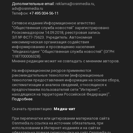
Дополнительные email:
reklama@osnmedia.ru
,
adv@osnmedia.ru
Телефон:
+7 495 004-56-11
Сетевое издание Информационное агентство
"Общественная служба новостей" зарегистрировано
Роскомнадзором 14.09.2018, реестровая запись
ЭЛ № ФС77-73623. Учредитель: Автономная
некоммерческая организация содействия
информированию и просвещению населения
"Медиахолдинг "Общественная служба новостей" (ОГРН
1187700006328).
Мнение редакции может не совпадать с мнением авторов.
На информационном ресурсе применяются
рекомендательные технологии (информационные
технологии предоставления информации на основе сбора,
систематизации и анализа сведений, относящихся к
предпочтениям пользователей сети "Интернет",
находящихся на территории Российской Федерации)".
Подробнее
.
Скачать презентацию:
Медиа-кит
При перепечатке или цитировании материалов сайта
Оsnmedia.ru ссылка на источник обязательна, при
использовании в Интернет-изданиях и на сайтах
обязательна прямая гиперссылка на сайт Оsnmedia.ru.