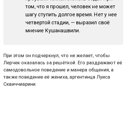
том, что я прошел, человек не может
шагу ступить долгое время. Нет у нее
четвертой стадии, — выразил своё
мнение Кушанашвили.
При этом он подчеркнул, что не желает, чтобы
Лерчек оказалась за решёткой. Его раздражают её
самодовольное поведение и манера общения, а
также поведение её жениха, аргентинца Луиса
Сквиччиарини.
Тем временем сама Лерчек не комментирует
ситуацию и недавно она переехала в особняк за
180 млн рублей на Новой Риге. Подробнее в
материале
Общественной службы новостей.