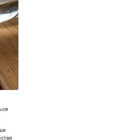
ься
чше
истая