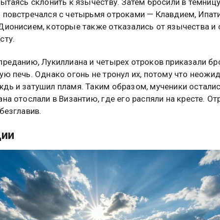
пытаясь склонить к язычеству. Затем бросили в темницу
 повстречался с четырьмя отроками — Клавдием, Ипат
Дионисием, которые также отказались от язычества и 
сту.
преданию, Лукиллиана и четырех отроков приказали бр
ую печь. Однако огонь не тронул их, потому что неожи
дь и затушил пламя. Таким образом, мученики остали
ана отослали в Византию, где его распяли на кресте. От
обезглавив.
ции