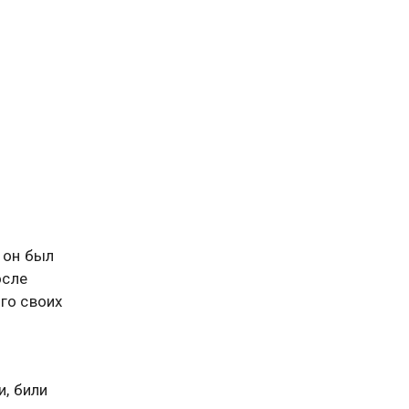
 он был
осле
го своих
и, били