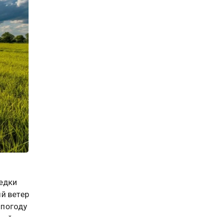
едки
й ветер
 погоду