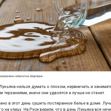
енерировано нейросетью Шедеврум
Лукьяна нельзя думать о плохом, нервничать и занимат
 терзаниями, иначе они удвоятся и лучше не станет.
ено в этот день сушить постиранное белье в доме. Лу
о на улицу. На Руси верили, что в день Лукьяна вся неч