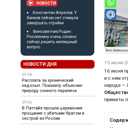
НОВОСТИ
Константин Апрелев: У
банков сейчас нет стимула
завершать стройки
Финсоветник Родин:
Россиянину очень сложно
сейчас решить жилищный
вопрос
Фото: Мобильны
15 июня 2
НОВОСТИ ДНЯ
16 июня п
09:58
и с ним о
Расплата за хронический
народе — 
недосып: Психиатр объяснил
природу сонного паралича
Обществе
приметы п
09:56
В Паттайе прошла церемония
прощания с убитыми братом и
сестрой из России
Содер