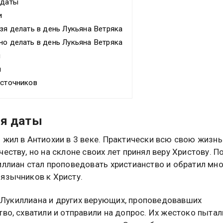
 даты
и
зя делать в день Лукьяна Ветряка
о делать в день Лукьяна Ветряка
ы
ы
источников
ия даты
 жил в Антиохии в 3 веке. Практически всю свою жизнь
честву, но на склоне своих лет принял веру Христову. П
иллиан стал проповедовать христианство и обратил мно
язычников к Христу.
укиллиана и других верующих, проповедовавших
тво, схватили и отправили на допрос. Их жестоко пытал