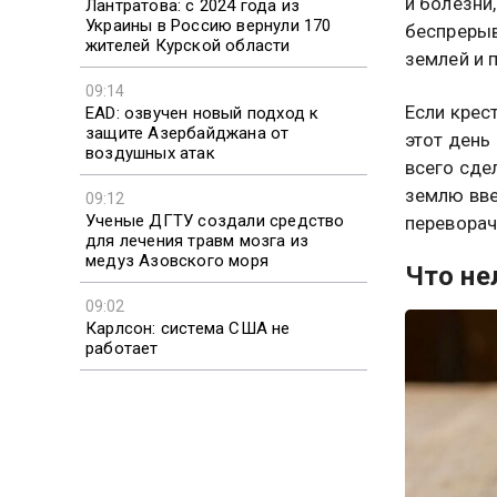
и болезни
Лантратова: с 2024 года из
Украины в Россию вернули 170
беспрерыв
жителей Курской области
землей и 
09:14
Если крес
EAD: озвучен новый подход к
защите Азербайджана от
этот день
воздушных атак
всего сде
землю вве
09:12
Ученые ДГТУ создали средство
переворач
для лечения травм мозга из
медуз Азовского моря
Что не
09:02
Карлсон: система США не
работает