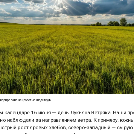
енерировано нейросетью Шедеврум
м календаре 16 июня — день Лукьяна Ветряка. Наши пр
но наблюдали за направлением ветра. К примеру, южны
стрый рост яровых хлебов, северо-западный — сырую