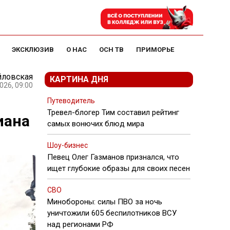
ЭКСКЛЮЗИВ
О НАС
ОСН ТВ
ПРИМОРЬЕ
йловская
КАРТИНА ДНЯ
026, 09:00
Путеводитель
Тревел-блогер Тим составил рейтинг
иана
самых вонючих блюд мира
Шоу-бизнес
Певец Олег Газманов признался, что
ищет глубокие образы для своих песен
СВО
Минобороны: силы ПВО за ночь
уничтожили 605 беспилотников ВСУ
над регионами РФ