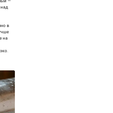
ный —
 над
нно в
лучше
е на
зко.