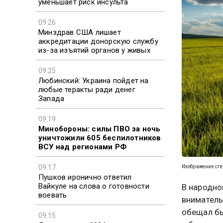
уменьшает риск инсульта
09:26
Минздрав США лишает
аккредитации донорскую службу
из-за изъятий органов у живых
09:25
Любинский: Украина пойдет на
любые теракты ради денег
Запада
09:19
Минобороны: силы ПВО за ночь
уничтожили 605 беспилотников
ВСУ над регионами РФ
09:17
Изображение сг
Пушков иронично ответил
Вайкуле на слова о готовности
В народно
воевать
вниматель
обещал бы
09:15