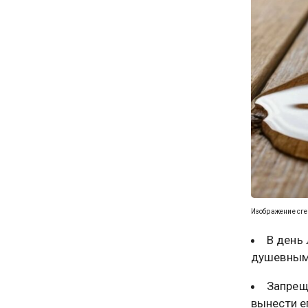
Изображение сг
В день 
душевными
Запрещ
вынести ег