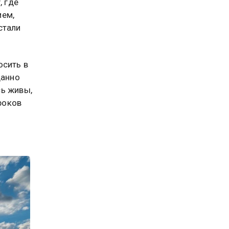
, где
ием,
стали
осить в
данно
сь живы,
роков