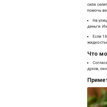
сила сели
помочь ве
На ули
деньги. И
Если 16
жидкостью
Что мо
Соглас
духов, ок
Приме