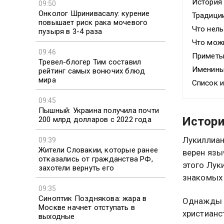
История
09:50
Онколог Шринивасалу: курение
Традици
повышает риск рака мочевого
Что нель
пузыря в 3-4 раза
Что можн
09:46
Примет
Тревел-блогер Тим составил
Именин
рейтинг самых вонючих блюд
мира
Список 
09:45
Пышный: Украина получила почти
Истор
200 млрд долларов с 2022 года
Лукиллиан
09:39
Жители Словакии, которые ранее
верен язы
отказались от гражданства РФ,
этого Лук
захотели вернуть его
знакомых 
09:35
Синоптик Позднякова: жара в
Однажды Л
Москве начнет отступать в
христианс
выходные