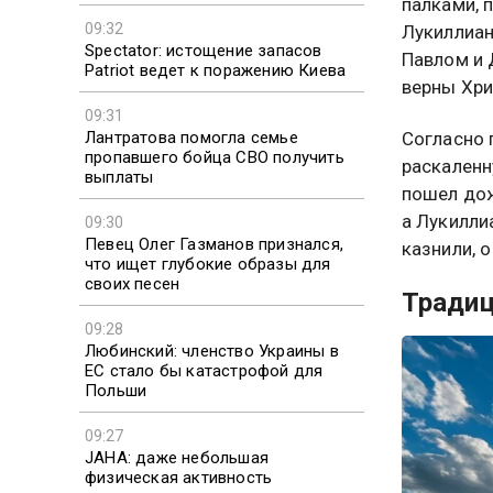
палками, 
09:32
Лукиллиан
Spectator: истощение запасов
Павлом и 
Patriot ведет к поражению Киева
верны Хри
09:31
Лантратова помогла семье
Согласно 
пропавшего бойца СВО получить
раскаленн
выплаты
пошел дож
а Лукилли
09:30
Певец Олег Газманов признался,
казнили, 
что ищет глубокие образы для
своих песен
Тради
09:28
Любинский: членство Украины в
ЕС стало бы катастрофой для
Польши
09:27
JAHA: даже небольшая
физическая активность