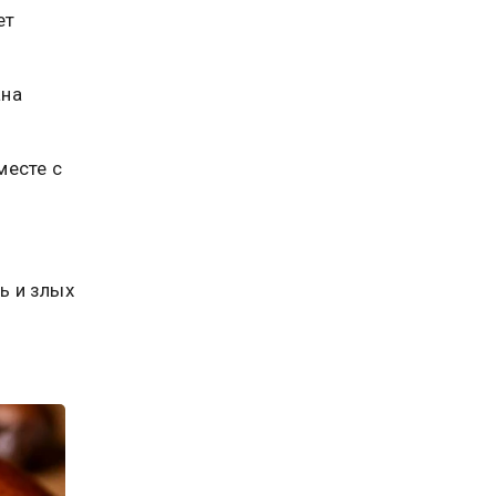
ет
ана
месте с
ь и злых