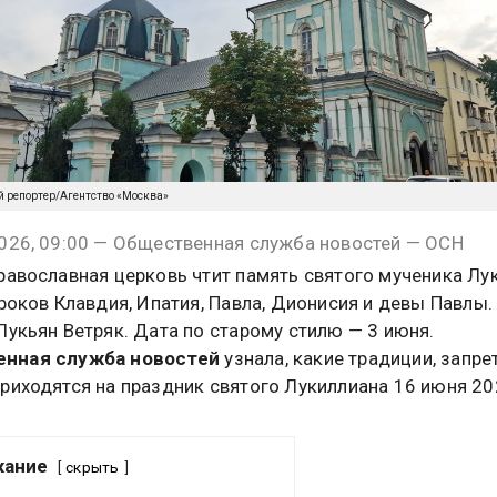
й репортер/Агентство «Москва»
026, 09:00 — Общественная служба новостей — ОСН
равославная церковь чтит память святого мученика Лу
троков Клавдия, Ипатия, Павла, Дионисия и девы Павлы.
Лукьян Ветряк. Дата по старому стилю — 3 июня.
нная служба новостей
узнала, какие традиции, запре
риходятся на праздник святого Лукиллиана 16 июня 20
жание
скрыть