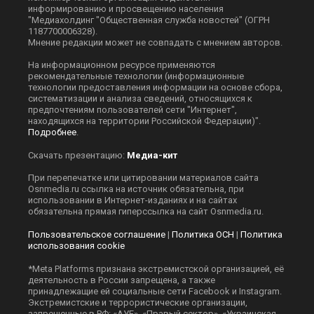
информированию и просвещению населения
"Медиахолдинг "Общественная служба новостей" (ОГРН
1187700006328).
Мнение редакции может не совпадать с мнением авторов.
На информационном ресурсе применяются
рекомендательные технологии (информационные
технологии предоставления информации на основе сбора,
систематизации и анализа сведений, относящихся к
предпочтениям пользователей сети "Интернет",
находящихся на территории Российской Федерации)".
Подробнее
.
Скачать презентацию:
Медиа-кит
При перепечатке или цитировании материалов сайта
Оsnmedia.ru ссылка на источник обязательна, при
использовании в Интернет-изданиях и на сайтах
обязательна прямая гиперссылка на сайт Оsnmedia.ru.
Пользовательское соглашение
|
Политика ОСН
|
Политика
использования cookie
*Meta Platforms признана экстремистской организацией, её
деятельность в России запрещена, а также
принадлежащие ей социальные сети Facebook и Instagram.
Экстремистские и террористические организации,
запрещенные в РФ: «АУЕ», «Правый сектор», «Украинская