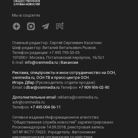
Мы в соцсетях
Главный редактор: Сергей Сергеевич Касаткин
Шеф-редактор: Виталий Витальевич Рыжов.
Телефон редакции: +7 495 795-53-05
101000 г. Москва, Потаповский переулок, 16/5с1
E-mail:
info@osnmedia.ru
|
Вакансии
Реклама, спецпроекты и иное сотрудничество на ОСН,
osnmedia.ru, ОСН-ТВ и пресс-центре ОСН:
Игорь Дбар
(Руководитель отдела продаж)
Email:
i.dbar@osnmedia.ru
Телефон:
+7 909 936-02-90
Дополнительные email:
reklama@osnmedia.ru
,
adv@osnmedia.ru
Телефон:
+7 495 004-56-11
Сетевое издание Информационное агентство
"Общественная служба новостей" зарегистрировано
Роскомнадзором 14.09.2018, реестровая запись
ЭЛ № ФС77-73623. Учредитель: Автономная
некоммерческая организация содействия