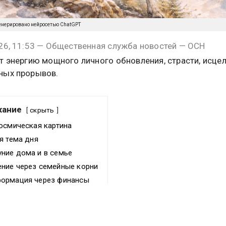
енерировано нейросетью ChatGPT
26, 11:53 — Общественная служба новостей — ОСН
т энергию мощного личного обновления, страсти, исцел
ных прорывов.
жание
скрыть
осмическая картина
я тема дня
ние дома и в семье
ние через семейные корни
формация через финансы
 дня
ня