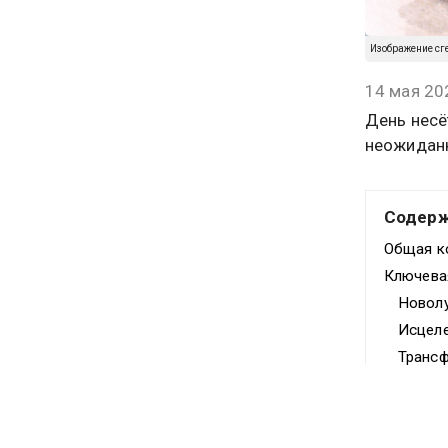
Изображение сг
14 мая 20
День несё
неожидан
Содер
Общая к
Ключева
Новолу
Исцеле
Транс
Ловушка
Совет д