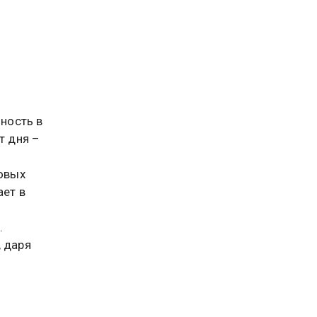
бность в
т дня –
овых
ает в
.
, даря