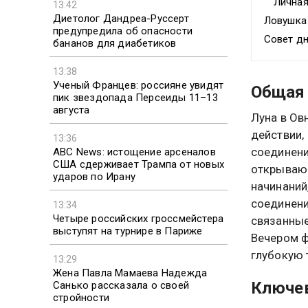
Личная
13:42
Диетолог Дандреа-Руссерт
Ловушка
предупредила об опасности
Совет д
бананов для диабетиков
13:38
Ученый Францев: россияне увидят
Общая 
пик звездопада Персеиды 11–13
августа
Луна в Ов
действии,
13:36
соединени
ABC News: истощение арсеналов
США сдерживает Трампа от новых
открываю
ударов по Ирану
начинаний
соединени
13:34
Четыре российских гроссмейстера
связанные
выступят на турнире в Париже
Вечером ф
глубокую 
13:29
Жена Павла Мамаева Надежда
Ключев
Санько рассказала о своей
стройности