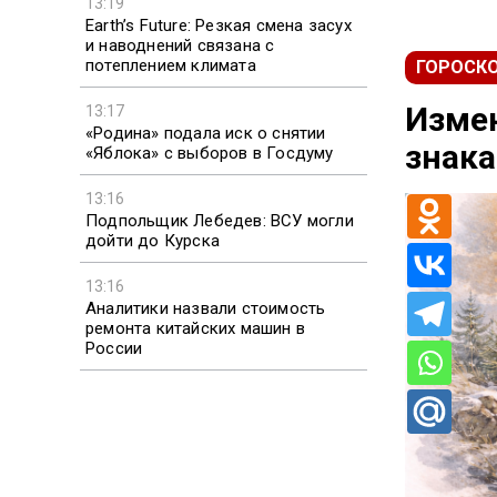
13:19
Earth’s Future: Резкая смена засух
и наводнений связана с
потеплением климата
ГОРОСК
Измен
13:17
«Родина» подала иск о снятии
знака
«Яблока» с выборов в Госдуму
13:16
Подпольщик Лебедев: ВСУ могли
дойти до Курска
13:16
Аналитики назвали стоимость
ремонта китайских машин в
России