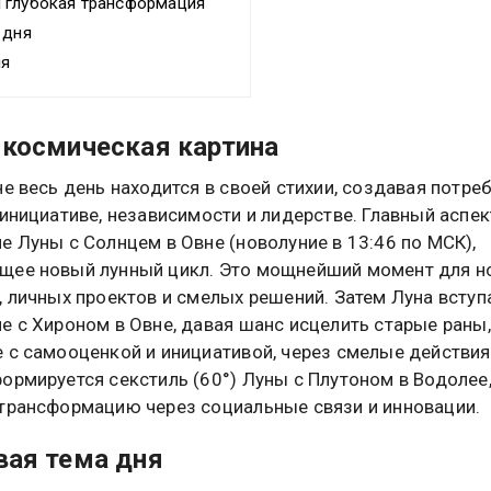
 глубокая трансформация
 дня
ня
космическая картина
не весь день находится в своей стихии, создавая потре
 инициативе, независимости и лидерстве. Главный аспек
е Луны с Солнцем в Овне (новолуние в 13:46 по МСК),
щее новый лунный цикл. Это мощнейший момент для н
, личных проектов и смелых решений. Затем Луна вступ
е с Хироном в Овне, давая шанс исцелить старые раны,
 с самооценкой и инициативой, через смелые действия
ормируется секстиль (60°) Луны с Плутоном в Водолее
трансформацию через социальные связи и инновации.
ая тема дня