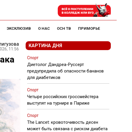
ЭКСКЛЮЗИВ
О НАС
ОСН ТВ
ПРИМОРЬЕ
лигузова
КАРТИНА ДНЯ
026, 11:56
нака
Спорт
Диетолог Дандреа-Руссерт
предупредила об опасности бананов
для диабетиков
Спорт
Четыре российских гроссмейстера
выступят на турнире в Париже
Спорт
The Lancet: кровоточивость десен
может быть связана с риском диабета