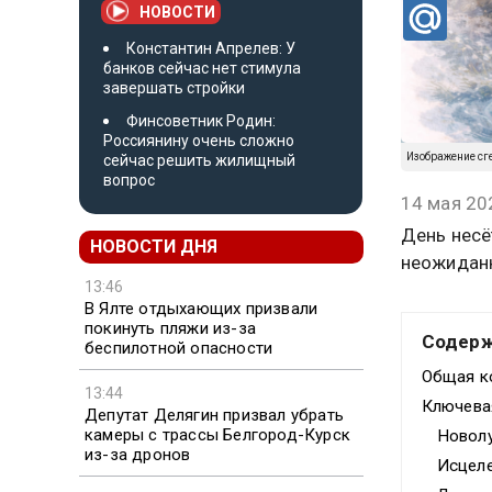
НОВОСТИ
Константин Апрелев: У
банков сейчас нет стимула
завершать стройки
Финсоветник Родин:
Россиянину очень сложно
Изображение сг
сейчас решить жилищный
вопрос
14 мая 20
День несё
НОВОСТИ ДНЯ
неожидан
13:46
В Ялте отдыхающих призвали
покинуть пляжи из-за
Содер
беспилотной опасности
Общая к
13:44
Ключева
Депутат Делягин призвал убрать
камеры с трассы Белгород-Курск
Новолу
из-за дронов
Исцеле