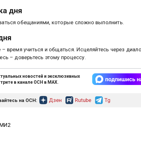
ка дня
аться обещаниями, которые сложно выполнить.
дня
 – время учиться и общаться. Исцеляйтесь через диал
есь – доверьтесь этому процессу.
туальных новостей и эксклюзивных
трите в канале ОСН в MAX.
Дзен
Rutube
Tg
айтесь на ОСН:
СМИ2