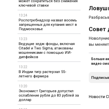
может сократиться без снижения
ключевой ставки
Ловуш
13:24
Разбрасыв
Роспотребнадзор назвал восемь
запрещенных для купания мест в
Совет 
Подмосковье
Новолуние
13:23
Ведущие хедж-фонды, включая
вы меняет
Citadel и Two Sigma, атакованы
мошенниками с помощью ИИ-
дипфейков
Больше ак
видео смо
13:22
В Индии тигр растерзал 55-
летнего фермера
Подписыв
13:20
Экономист Григорьев допустил
ослабление рубля до 83 рублей за
Новости 
доллар