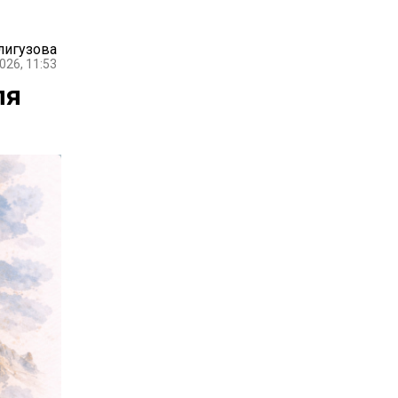
лигузова
026, 11:53
ля