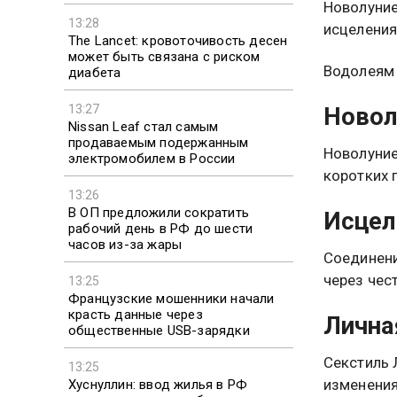
Новолуние
13:28
исцеления
The Lancet: кровоточивость десен
может быть связана с риском
Водолеям 
диабета
13:27
Новол
Nissan Leaf стал самым
продаваемым подержанным
Новолуние
электромобилем в России
коротких 
13:26
В ОП предложили сократить
Исцел
рабочий день в РФ до шести
часов из-за жары
Соединени
через чес
13:25
Французские мошенники начали
красть данные через
Лична
общественные USB-зарядки
Секстиль 
13:25
изменения
Хуснуллин: ввод жилья в РФ