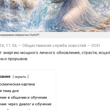
енерировано нейросетью ChatGPT
26, 11:56 — Общественная служба новостей — ОСН
т энергию мощного личного обновления, страсти, исцел
ных прорывов.
жание
скрыть
осмическая картина
я тема дня
ние в общении и обучении
ние через диалог и обучение