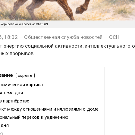
енерировано нейросетью ChatGPT
6, 18:02 — Общественная служба новостей — ОСН
т энергию социальной активности, интеллектуального 
ных прорывов.
жание
скрыть
осмическая картина
я тема дня
в партнёрстве
кт между отношениями и иллюзиями о доме
нальный переход к уединению
 дня
ня