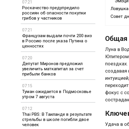
Эмоцио
07:21
Роскачество предупредило
Ловушка
россиян об опасности покупки
Совет д
грибов у частников
07:21
Французам выдали почти 200 виз
Общая 
в Россию после указа Путина о
ценностях
Луна в Во
Юпитером 
07:20
поездках.
Депутат Миронов предложил
увеличить маткапитал за счет
создавая 
прибыли банков
интуицией
переходит
07:15
Туман ожидается в Подмосковье
фокус с с
утром 7 августа
сострадан
07:12
Ключев
Thai PBS: В Таиланде в результате
стрельбы в школе погибли двое
Удача в о
человек