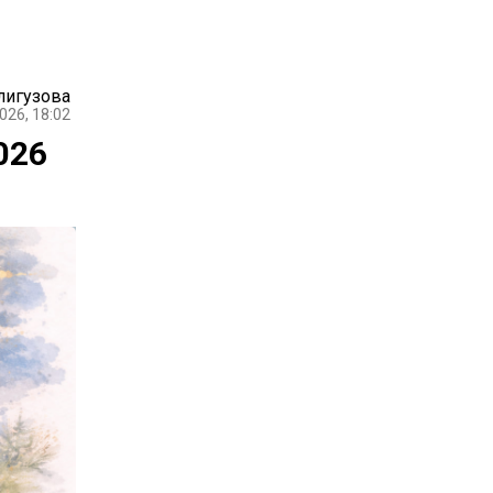
лигузова
026, 18:02
026