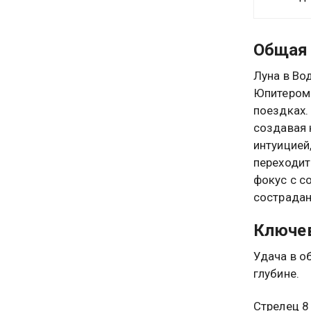
Общая 
Луна в Во
Юпитером 
поездках.
создавая 
интуицией
переходит
фокус с с
сострадан
Ключев
Удача в о
глубине.
Стрелец 8