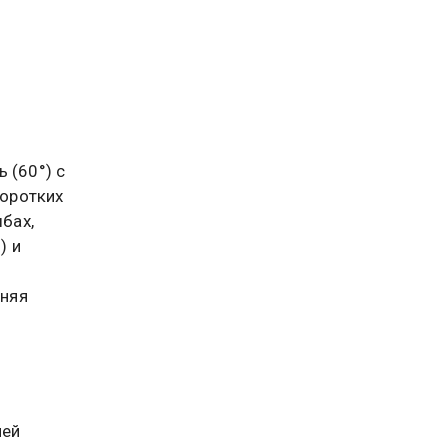
 (60°) с
коротких
ыбах,
) и
еняя
ней