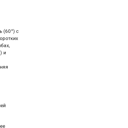
 (60°) с
коротких
ыбах,
) и
еняя
ней
щее