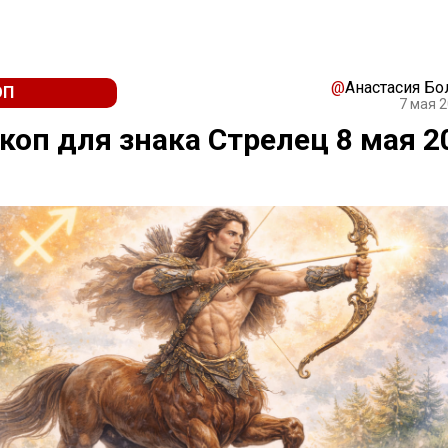
@
Анастасия Бо
ОП
7 мая 2
коп для знака Стрелец 8 мая 2