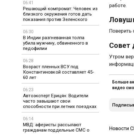
06:41
работе.
Решающий компромат: Человек из
близкого окружения готов дать
Ловуш
показания против Зеленского
Поверить с
06:30
В Индии разгневанная толпа
убила мужчину, обвиненного в
Совет 
педофилии
Утром вер
06:28
информаци
Возраст пленных ВСУ под
Константиновкой составляет 45-
60 лет
Больше ак
видео смо
06:23
Автоэксперт Ерицян: Водители
часто завышают свои
Подписыв
способности при летних поездках
06:14
МВД: аферисты рассылают
Новости 
гражданам поддельные СМС о