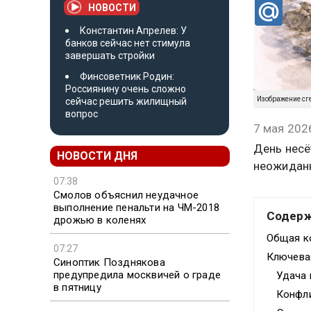
НОВОСТИ
Константин Апрелев: У
банков сейчас нет стимула
завершать стройки
Финсоветник Родин:
Россиянину очень сложно
Изображение сг
сейчас решить жилищный
вопрос
7 мая 202
День несё
НОВОСТИ ДНЯ
неожидан
07:38
Смолов объяснил неудачное
выполнение пенальти на ЧМ-2018
Содер
дрожью в коленях
Общая к
07:27
Ключева
Синоптик Позднякова
предупредила москвичей о граде
Удача 
в пятницу
Конфли