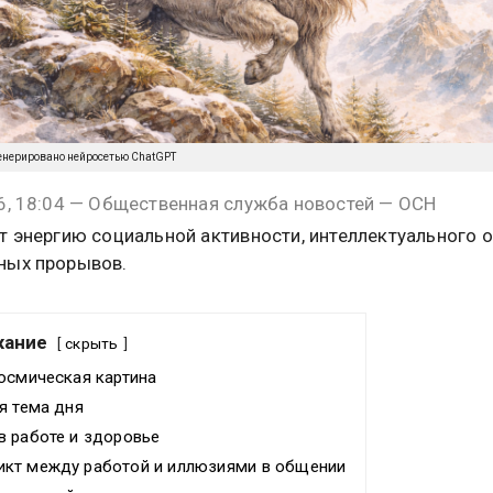
енерировано нейросетью ChatGPT
6, 18:04 — Общественная служба новостей — ОСН
т энергию социальной активности, интеллектуального 
ных прорывов.
жание
скрыть
осмическая картина
я тема дня
в работе и здоровье
кт между работой и иллюзиями в общении