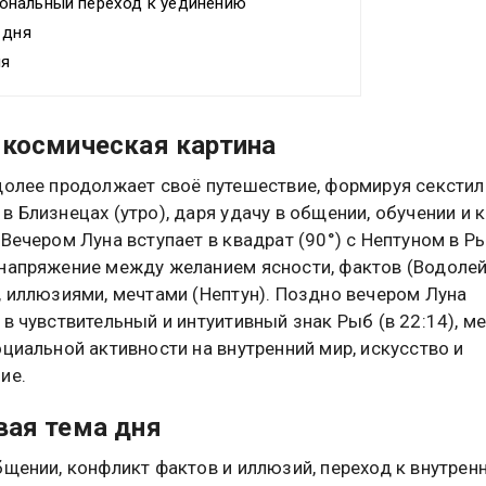
нальный переход к уединению
 дня
ня
космическая картина
долее продолжает своё путешествие, формируя секстиль
в Близнецах (утро), даря удачу в общении, обучении и 
 Вечером Луна вступает в квадрат (90°) с Нептуном в Р
напряжение между желанием ясности, фактов (Водолей
, иллюзиями, мечтами (Нептун). Поздно вечером Луна
 в чувствительный и интуитивный знак Рыб (в 22:14), м
оциальной активности на внутренний мир, искусство и
ие.
ая тема дня
бщении, конфликт фактов и иллюзий, переход к внутрен