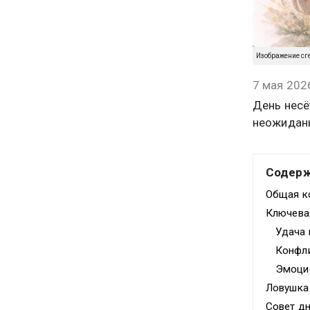
Изображение сг
7 мая 202
День несё
неожидан
Содер
Общая к
Ключева
Удача 
Конфли
Эмоцио
Ловушка
Совет д