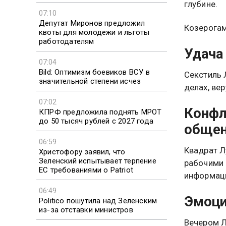
глубине.
07:10
Депутат Миронов предложил
Козерогам
квоты для молодежи и льготы
работодателям
Удача
07:04
Bild: Оптимизм боевиков ВСУ в
Секстиль 
значительной степени исчез
делах, вер
07:02
Конфл
КПРФ предложила поднять МРОТ
до 50 тысяч рублей с 2027 года
обще
06:59
Квадрат Л
Христофору заявил, что
Зеленский испытывает терпение
рабочими 
ЕС требованиями о Patriot
информаци
06:49
Эмоци
Politico пошутила над Зеленским
из-за отставки министров
Вечером Л