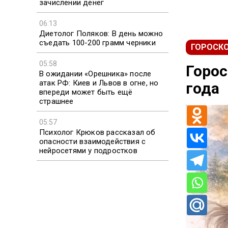
зачислении денег
06:13
Диетолог Поляков: В день можно
съедать 100-200 грамм черники
ГОРОСК
05:58
Горос
В ожидании «Орешника» после
атак РФ: Киев и Львов в огне, но
года
впереди может быть ещё
страшнее
05:57
Психолог Крюков рассказал об
опасности взаимодействия с
нейросетями у подростков