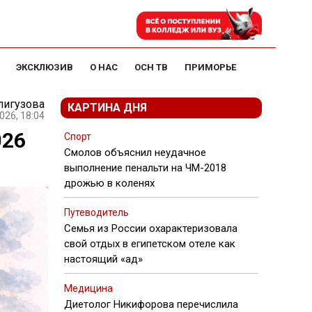
ЭКСКЛЮЗИВ
О НАС
ОСН ТВ
ПРИМОРЬЕ
лигузова
КАРТИНА ДНЯ
026, 18:04
026
Спорт
Смолов объяснил неудачное
выполнение пенальти на ЧМ-2018
дрожью в коленях
Путеводитель
Семья из России охарактеризовала
свой отдых в египетском отеле как
настоящий «ад»
Медицина
Диетолог Никифорова перечислила