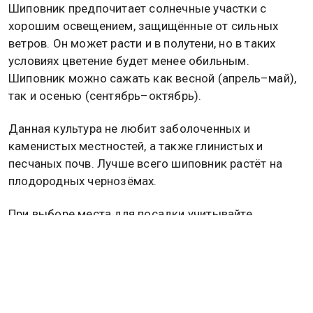
Шиповник предпочитает солнечные участки с
хорошим освещением, защищённые от сильных
ветров. Он может расти и в полутени, но в таких
условиях цветение будет менее обильным.
Шиповник можно сажать как весной (апрель–май),
так и осенью (сентябрь–октябрь).
Данная культура не любит заболоченных и
каменистых местностей, а также глинистых и
песчаных почв. Лучше всего шиповник растёт на
плодородных чернозёмах.
При выборе места для посадки учитывайте
следующие факторы:
1. Уровень грунтовых вод должен быть не выше 1,5
метров от поверхности земли.