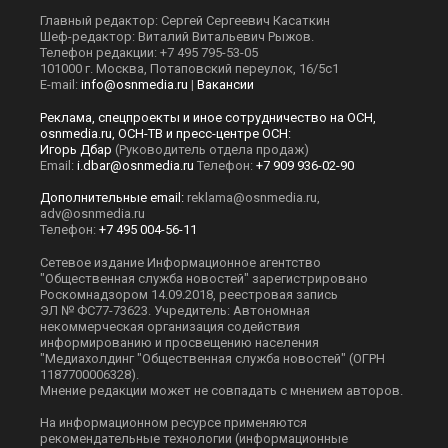
Главный редактор: Сергей Сергеевич Касаткин
Шеф-редактор: Виталий Витальевич Рыжов.
Телефон редакции: +7 495 795-53-05
101000 г. Москва, Потаповский переулок, 16/5с1
E-mail:
info@osnmedia.ru
|
Вакансии
Реклама, спецпроекты и иное сотрудничество на ОСН,
osnmedia.ru, ОСН-ТВ и пресс-центре ОСН:
Игорь Дбар
(Руководитель отдела продаж)
Email:
i.dbar@osnmedia.ru
Телефон:
+7 909 936-02-90
Дополнительные email:
reklama@osnmedia.ru
,
adv@osnmedia.ru
Телефон:
+7 495 004-56-11
Сетевое издание Информационное агентство
"Общественная служба новостей" зарегистрировано
Роскомнадзором 14.09.2018, реестровая запись
ЭЛ № ФС77-73623. Учредитель: Автономная
некоммерческая организация содействия
информированию и просвещению населения
"Медиахолдинг "Общественная служба новостей" (ОГРН
1187700006328).
Мнение редакции может не совпадать с мнением авторов.
На информационном ресурсе применяются
рекомендательные технологии (информационные