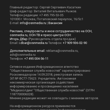
Главный редактор: Сергей Сергеевич Касаткин
Шеф-редактор: Виталий Витальевич Рыжов.
Телефон редакции: +7 495 795-53-05
101000 г. Москва, Потаповский переулок, 16/5с1
E-mail:
info@osnmedia.ru
|
Вакансии
Реклама, спецпроекты и иное сотрудничество на ОСН,
osnmedia.ru, ОСН-ТВ и пресс-центре ОСН:
Игорь Дбар
(Руководитель отдела продаж)
Email:
i.dbar@osnmedia.ru
Телефон:
+7 909 936-02-90
Дополнительные email:
reklama@osnmedia.ru
,
adv@osnmedia.ru
Телефон:
+7 495 004-56-11
Сетевое издание Информационное агентство
"Общественная служба новостей" зарегистрировано
Роскомнадзором 14.09.2018, реестровая запись
ЭЛ № ФС77-73623. Учредитель: Автономная
некоммерческая организация содействия
информированию и просвещению населения
"Медиахолдинг "Общественная служба новостей" (ОГРН
1187700006328).
Мнение редакции может не совпадать с мнением авторов.
На информационном ресурсе применяются
рекомендательные технологии (информационные