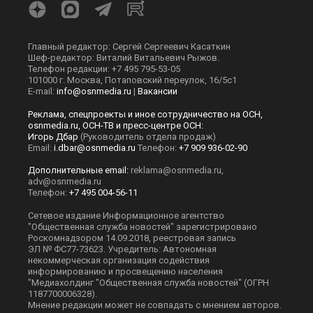
Главный редактор: Сергей Сергеевич Касаткин
Шеф-редактор: Виталий Витальевич Рыжов.
Телефон редакции: +7 495 795-53-05
101000 г. Москва, Потаповский переулок, 16/5с1
E-mail:
info@osnmedia.ru
|
Вакансии
Реклама, спецпроекты и иное сотрудничество на ОСН,
osnmedia.ru, ОСН-ТВ и пресс-центре ОСН:
Игорь Дбар
(Руководитель отдела продаж)
Email:
i.dbar@osnmedia.ru
Телефон:
+7 909 936-02-90
Дополнительные email:
reklama@osnmedia.ru
,
adv@osnmedia.ru
Телефон:
+7 495 004-56-11
Сетевое издание Информационное агентство
"Общественная служба новостей" зарегистрировано
Роскомнадзором 14.09.2018, реестровая запись
ЭЛ № ФС77-73623. Учредитель: Автономная
некоммерческая организация содействия
информированию и просвещению населения
"Медиахолдинг "Общественная служба новостей" (ОГРН
1187700006328).
Мнение редакции может не совпадать с мнением авторов.