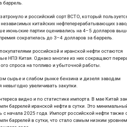
а баррель.
затронуло и российский сорт ВСТО, который пользуетс
 независимых китайских нефтеперерабатывающих заво
ше июньские партии оценивались на 4–5 долларов выше
 премия сократилась до 3–4 долларов за баррель.
покупателями российской и иранской нефти остаются
ые НПЗ Китая. Однако многие из них сокращают перер
бого спроса на топливо и убыточной работы.
ом сырье и слабом рынке бензина и дизеля заводам
я невыгодно увеличивать закупки.
нтереса видно и по статистике импорта. В мае Китай за
 млн баррелей иранской нефти в сутки. Это минимальны
ь с начала 2025 года. Импорт российской нефти также 
 млн баррелей в сутки, что стало самым низким уровнем