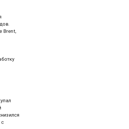
я
дов.
 Brent,
аботку
купал
й
снизился
 с