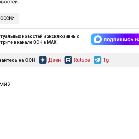
востей.
РОССИИ
туальных новостей и эксклюзивных
трите в канале ОСН в MAX.
Дзен
Rutube
Tg
айтесь на ОСН:
СМИ2