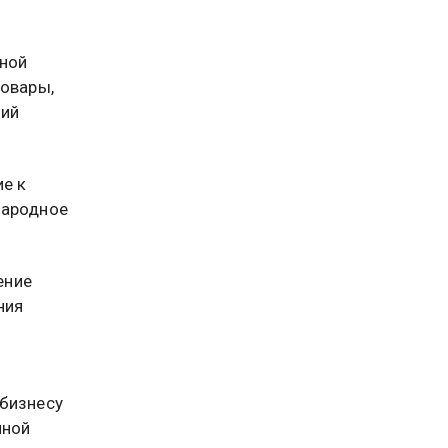
чной
товары,
рий
ие к
народное
ение
ния
 бизнесу
ной