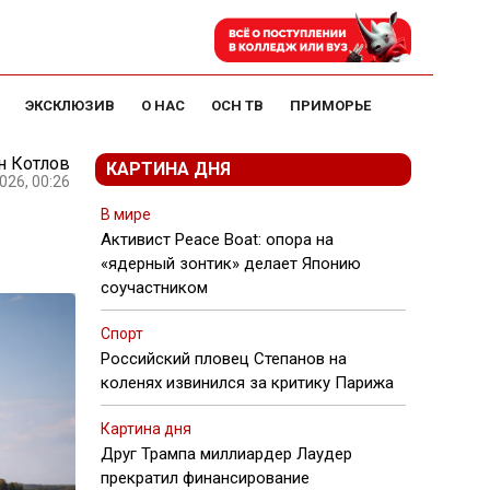
ЭКСКЛЮЗИВ
О НАС
ОСН ТВ
ПРИМОРЬЕ
н Котлов
КАРТИНА ДНЯ
026, 00:26
В мире
Активист Peace Boat: опора на
«ядерный зонтик» делает Японию
соучастником
Спорт
Российский пловец Степанов на
коленях извинился за критику Парижа
Картина дня
Друг Трампа миллиардер Лаудер
прекратил финансирование