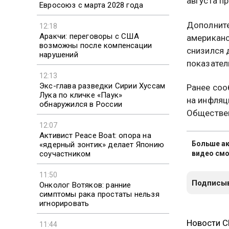
августа п
Евросоюз с марта 2028 года
Дополните
12:18
Аракчи: переговоры с США
американс
возможны после компенсации
снизился 
нарушений
показател
12:13
Экс-глава разведки Сирии Хуссам
Ранее соо
Лука по кличке «Паук»
на инфляц
обнаружился в России
Обществен
12:07
Активист Peace Boat: опора на
Больше ак
«ядерный зонтик» делает Японию
соучастником
видео смо
11:50
Подписыв
Онколог Вотяков: ранние
симптомы рака простаты нельзя
игнорировать
Новости 
11:44