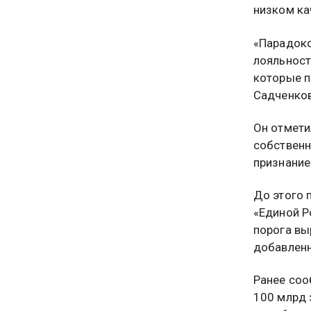
низком ка
«Парадокс
лояльност
которые п
Садченков
Он отмети
собственн
признание
До этого 
«Единой Р
порога вы
добавленн
Ранее соо
100 млрд 