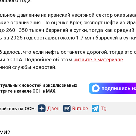
рошлого года.
льное давление на иранский нефтяной сектор оказыв
кие ограничения. По оценке Kpler, экспорт нефти из Ира
до 260–350 тысяч баррелей в сутки, тогда как средний
ь за 2025 год составлял около 1,7 млн баррелей в сутки
бщалось, что если нефть останется дорогой, тогда это 
ии в США. Подробнее об этом
читайте в материале
ной службы новостей.
туальных новостей и эксклюзивных
трите в канале ОСН в MAX.
Дзен
Rutube
Tg
айтесь на ОСН:
СМИ2