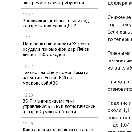
экстремистской атрибутикой
доллара з
12:37
Снижение 
Российские военные взяли под
спросом у
контроль два села в ДНР
Если рань
12:31
то теперь
Пользователи соцсети X* резко
осудили призыв фон дер Ляйен
Главными 
лишить РФ доходов
независим
12:27
из-за сла
Таксист на Chery помог Тимати
запустить Ferrari F40 на
При дорог
московской АЗС
становитс
12:23
ВС РФ уничтожили пункт
Падение и
управления БПЛА и логистический
около 1,1
центр в Сумской области
показател
12:20
— до 1,04
Кипр анонсировал экспорт газа в