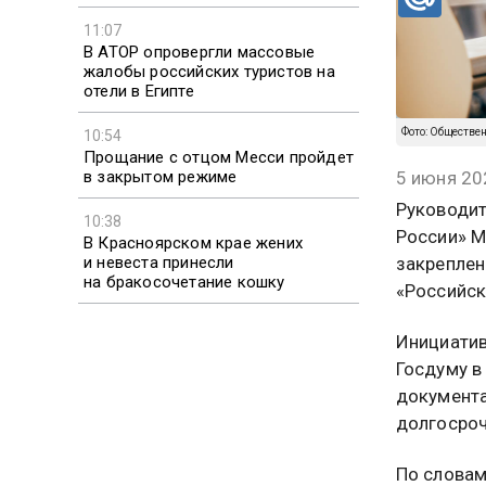
11:07
В АТОР опровергли массовые
жалобы российских туристов на
отели в Египте
Фото: Обществе
10:54
Прощание с отцом Месси пройдет
в закрытом режиме
5 июня 20
Руководит
10:38
России» М
В Красноярском крае жених
и невеста принесли
закреплен
на бракосочетание кошку
«Российск
Инициатив
Госдуму в
документа
долгосроч
По словам