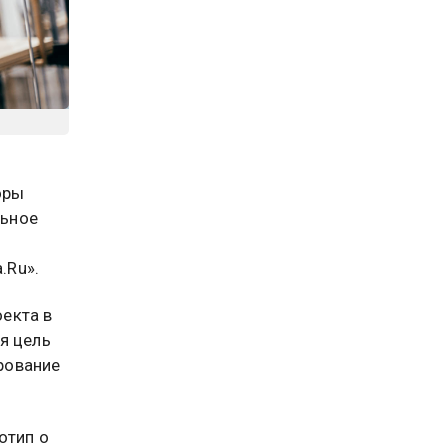
оры
льное
.Ru».
екта в
я цель
рование
отип о