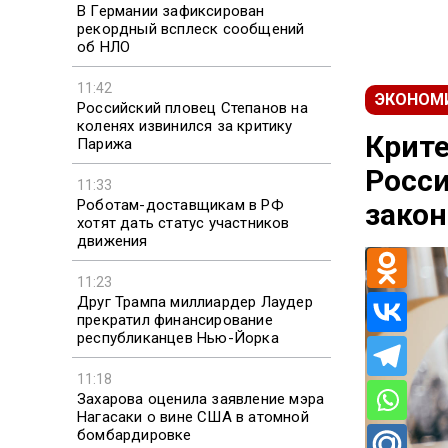
В Германии зафиксирован
рекордный всплеск сообщений
об НЛО
11:42
ЭКОНОМ
Российский пловец Степанов на
коленях извинился за критику
Крите
Парижа
Росси
11:33
Роботам-доставщикам в РФ
зако
хотят дать статус участников
движения
11:23
Друг Трампа миллиардер Лаудер
прекратил финансирование
республиканцев Нью-Йорка
11:18
Захарова оценила заявление мэра
Нагасаки о вине США в атомной
бомбардировке