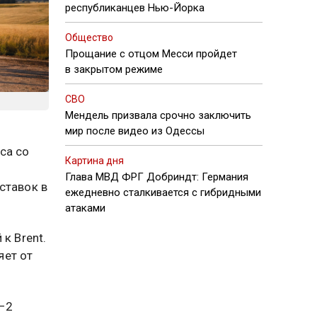
республиканцев Нью-Йорка
Общество
Прощание с отцом Месси пройдет
в закрытом режиме
СВО
Мендель призвала срочно заключить
мир после видео из Одессы
са со
Картина дня
Глава МВД ФРГ Добриндт: Германия
ставок в
ежедневно сталкивается с гибридными
атаками
к Brent.
яет от
1–2