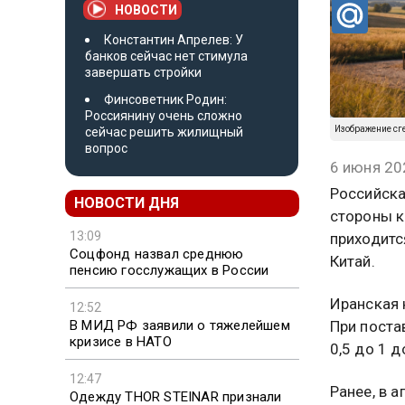
НОВОСТИ
Константин Апрелев: У
банков сейчас нет стимула
завершать стройки
Финсоветник Родин:
Россиянину очень сложно
Изображение сг
сейчас решить жилищный
вопрос
6 июня 20
Российска
НОВОСТИ ДНЯ
стороны к
13:09
приходитс
Соцфонд назвал среднюю
Китай.
пенсию госслужащих в России
Иранская 
12:52
В МИД РФ заявили о тяжелейшем
При поста
кризисе в НАТО
0,5 до 1 д
12:47
Ранее, в 
Одежду THOR STEINAR признали