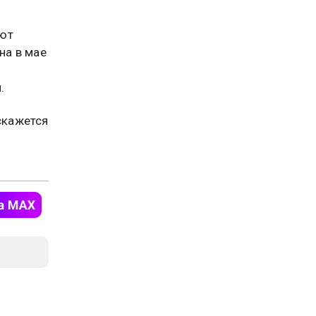
ают
на в мае
.
скажется