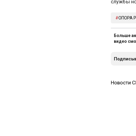
службы но
ОПОРА 
Больше ак
видео смо
Подписыв
Новости 