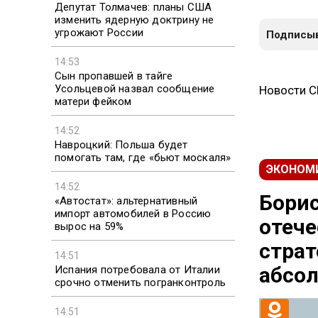
Депутат Толмачев: планы США
изменить ядерную доктрину не
угрожают России
Подписыв
14:53
Сын пропавшей в тайге
Усольцевой назвал сообщение
Новости 
матери фейком
14:52
Навроцкий: Польша будет
помогать там, где «бьют москаля»
ЭКОНОМ
14:52
Борис
«Автостат»: альтернативный
импорт автомобилей в Россию
отече
вырос на 59%
страт
14:51
абсо
Испания потребовала от Италии
срочно отменить погранконтроль
14:51