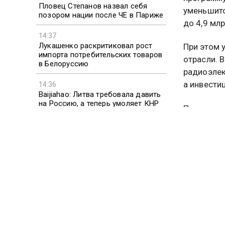
Пловец Степанов назвал себя
уменьшитс
позором нации после ЧЕ в Париже
до 4,9 млр
14:37
Лукашенко раскритиковал рост
При этом 
импорта потребительских товаров
отрасли. 
в Белоруссию
радиоэлек
а инвести
14:36
Baijiahao: Литва требовала давить
на Россию, а теперь умоляет КНР
Председат
о помощи
генеральн
Зырянов
микроэлек
продолжае
этого кур
остаться 
«Чипы леж
каком тех