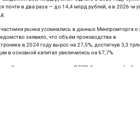
я почти в два раза — до 14,4 млрд рублей, а в 2026-м 
д.
участники рынка усомнились в данных Минпромторга о 
Ведомство заявило, что объём производства в
тронике в 2024 году вырос на 27,5%, достигнув 3,3 трлн
ции в основной капитал увеличились на 67,7%.
ель Экономического совета ЛДПР Свердловской обла
ый директор АО «Мультиклет», доктор технических нау
отметил, что Правительство скорее имитирует поддерж
троники, чем реально развивает её, а тем временем ст
т скатываться в технологическую зависимость. Без с
са на новую индустриализацию Россия рискует навсегд
в роли импортёра технологий.
ат в основе любого производства, робота или механ
нологическом суверенитете может идти речь без этих