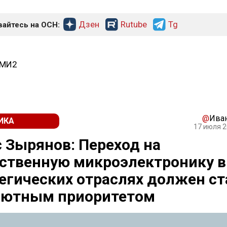
Дзен
Rutube
Tg
айтесь на ОСН:
СМИ2
@
Ива
ИКА
17 июля 2
 Зырянов: Переход на
ственную микроэлектронику в
егических отраслях должен ст
лютным приоритетом