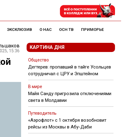
ЭКСКЛЮЗИВ
О НАС
ОСН ТВ
ПРИМОРЬЕ
ольшаков
КАРТИНА ДНЯ
025, 15:36
кой
Общество
Дегтерев: пропавший в тайге Усольцев
сотрудничал с ЦРУ и Эпштейном
В мире
Майя Санду пригрозила отключениями
света в Молдавии
Путеводитель
«Аэрофлот» с 1 октября возобновит
рейсы из Москвы в Абу-Даби