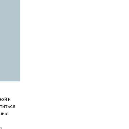
ной и
титься
нные
а