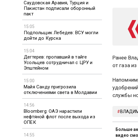
Саудовская Аравия, Турция и
Пакистан подписали оборонный
пакт
15:05
Подпольщик Лебедев: ВСУ могли
дойти до Курска
15:04
Дегтерев: пропавший в тайге
Ранее Вла
Усольцев сотрудничал с ЦРУ и
от газа из
Эпштейном
Напомним,
15:00
Майя Санду пригрозила
удобрений
отключениями света в Молдавии
службы но
14:56
Bloomberg: ОАЭ нарастили
ВЛАДИМ
нефтяной флот после выхода из
ОПЕК
Больше ак
14:55
видео смо