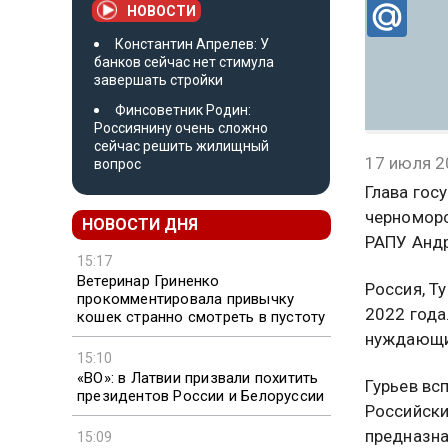
НОВОСТИ
Константин Апрелев: У
банков сейчас нет стимула
завершать стройки
Финсоветник Родин:
Россиянину очень сложно
сейчас решить жилищный
17 июля 2
вопрос
Глава гос
черноморс
НОВОСТИ ДНЯ
РАПУ Анд
15:17
Ветеринар Гриненко
Россия, Т
прокомментировала привычку
2022 года
кошек странно смотреть в пустоту
нуждающи
15:10
«ВО»: в Латвии призвали похитить
Гурьев вс
президентов России и Белоруссии
Российски
предназна
15:09