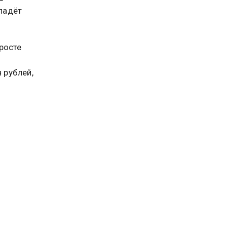
упадёт
росте
 рублей,
сти,
к
Борис
ку
рана
мены
а
изма. О
 базовых