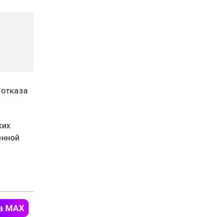
 отказа
ких
нной