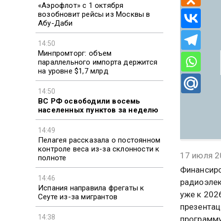
«Аэрофлот» с 1 октября
возобновит рейсы из Москвы в
Абу-Даби
14:50
Минпромторг: объем
параллельного импорта держится
на уровне $1,7 млрд
14:50
ВС РФ освободили восемь
населенных пунктов за неделю
14:49
Пелагея рассказала о постоянном
контроле веса из-за склонности к
17 июля 2
полноте
Финансиро
14:46
радиоэлек
Испания направила фрегаты к
уже к 202
Сеуте из-за мигрантов
презентац
14:38
программу