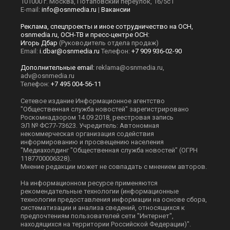
101000 г. Москва, Потаповский переулок, 16/5с1
E-mail:
info@osnmedia.ru
|
Вакансии
Реклама, спецпроекты и иное сотрудничество на ОСН,
osnmedia.ru, ОСН-ТВ и пресс-центре ОСН:
Игорь Дбар
(Руководитель отдела продаж)
Email:
i.dbar@osnmedia.ru
Телефон:
+7 909 936-02-90
Дополнительные email:
reklama@osnmedia.ru
,
adv@osnmedia.ru
Телефон:
+7 495 004-56-11
Сетевое издание Информационное агентство
"Общественная служба новостей" зарегистрировано
Роскомнадзором 14.09.2018, реестровая запись
ЭЛ № ФС77-73623. Учредитель: Автономная
некоммерческая организация содействия
информированию и просвещению населения
"Медиахолдинг "Общественная служба новостей" (ОГРН
1187700006328).
Мнение редакции может не совпадать с мнением авторов.
На информационном ресурсе применяются
рекомендательные технологии (информационные
технологии предоставления информации на основе сбора,
систематизации и анализа сведений, относящихся к
предпочтениям пользователей сети "Интернет",
находящихся на территории Российской Федерации)".