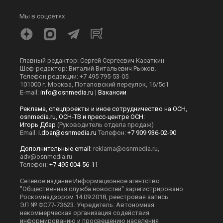
Мы в соцсетях
Главный редактор: Сергей Сергеевич Касаткин
Шеф-редактор: Виталий Витальевич Рыжов.
Телефон редакции: +7 495 795-53-05
101000 г. Москва, Потаповский переулок, 16/5с1
E-mail:
info@osnmedia.ru
|
Вакансии
Реклама, спецпроекты и иное сотрудничество на ОСН,
osnmedia.ru, ОСН-ТВ и пресс-центре ОСН:
Игорь Дбар
(Руководитель отдела продаж)
Email:
i.dbar@osnmedia.ru
Телефон:
+7 909 936-02-90
Дополнительные email:
reklama@osnmedia.ru
,
adv@osnmedia.ru
Телефон:
+7 495 004-56-11
Сетевое издание Информационное агентство
"Общественная служба новостей" зарегистрировано
Роскомнадзором 14.09.2018, реестровая запись
ЭЛ № ФС77-73623. Учредитель: Автономная
некоммерческая организация содействия
информированию и просвещению населения