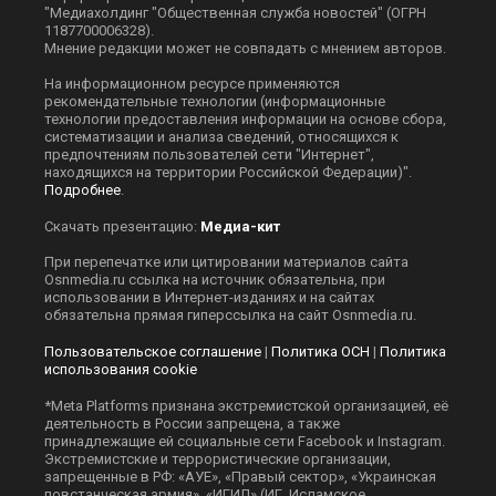
"Медиахолдинг "Общественная служба новостей" (ОГРН
1187700006328).
Мнение редакции может не совпадать с мнением авторов.
На информационном ресурсе применяются
рекомендательные технологии (информационные
технологии предоставления информации на основе сбора,
систематизации и анализа сведений, относящихся к
предпочтениям пользователей сети "Интернет",
находящихся на территории Российской Федерации)".
Подробнее
.
Скачать презентацию:
Медиа-кит
При перепечатке или цитировании материалов сайта
Оsnmedia.ru ссылка на источник обязательна, при
использовании в Интернет-изданиях и на сайтах
обязательна прямая гиперссылка на сайт Оsnmedia.ru.
Пользовательское соглашение
|
Политика ОСН
|
Политика
использования cookie
*Meta Platforms признана экстремистской организацией, её
деятельность в России запрещена, а также
принадлежащие ей социальные сети Facebook и Instagram.
Экстремистские и террористические организации,
запрещенные в РФ: «АУЕ», «Правый сектор», «Украинская
повстанческая армия», «ИГИЛ» (ИГ, Исламское