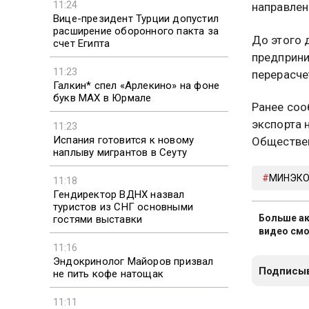
11:24
направлен
Вице-президент Турции допустил
расширение оборонного пакта за
До этого 
счет Египта
предприни
11:23
перерасче
Галкин* спел «Арлекино» на фоне
букв MAX в Юрмале
Ранее соо
экспорта 
11:23
Испания готовится к новому
Обществен
наплыву мигрантов в Сеуту
МИНЭКО
11:18
Гендиректор ВДНХ назвал
туристов из СНГ основными
Больше ак
гостями выставки
видео смо
11:16
Эндокринолог Майоров призвал
Подписыв
не пить кофе натощак
11:11