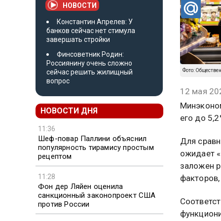
НОВОСТИ
Константин Апрелев: У
банков сейчас нет стимула
завершать стройки
Финсоветник Родин:
Россиянину очень сложно
Фото: Обществе
сейчас решить жилищный
вопрос
12 мая 20
Минэконом
НОВОСТИ ДНЯ
его до 5,
11:36
Шеф-повар Паллини объяснил
Для сравн
популярность тирамису простым
ожидает «
рецептом
заложен р
11:28
факторов,
Фон дер Ляйен оценила
санкционный законопроект США
Соответст
против России
функциони