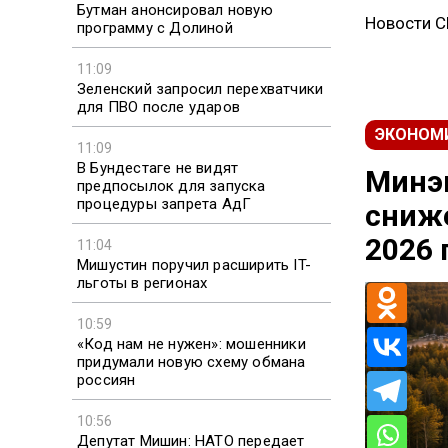
Бутман анонсировал новую
Новости 
программу с Долиной
11:09
Зеленский запросил перехватчики
для ПВО после ударов
ЭКОНОМ
11:09
В Бундестаге не видят
Минэ
предпосылок для запуска
процедуры запрета АдГ
сниже
2026 
11:04
Мишустин поручил расширить IT-
льготы в регионах
10:59
«Код нам не нужен»: мошенники
придумали новую схему обмана
россиян
10:56
Депутат Мишин: НАТО передает