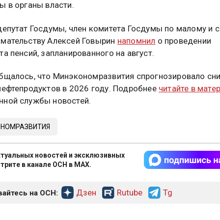
ы в органы власти.
депутат Госдумы, член комитета Госдумы по малому и 
мательству Алексей Говырин
напомнил
о проведении
та пенсий, запланированного на август.
бщалось, что Минэкономразвития спрогнозировало сн
нефтепродуктов в 2026 году. Подробнее
читайте в мате
ной службы новостей.
НОМРАЗВИТИЯ
туальных новостей и эксклюзивных
трите в канале ОСН в MAX.
Дзен
Rutube
Tg
айтесь на ОСН: