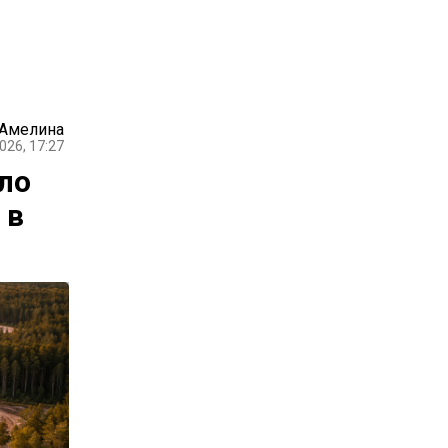
 Амелина
026, 17:27
ло
 в