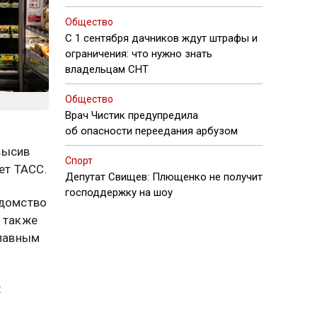
Общество
С 1 сентября дачников ждут штрафы и
ограничения: что нужно знать
владельцам СНТ
Общество
Врач Чистик предупредила
об опасности переедания арбузом
высив
Спорт
ет ТАСС.
Депутат Свищев: Плющенко не получит
господдержку на шоу
едомство
з также
главным
х