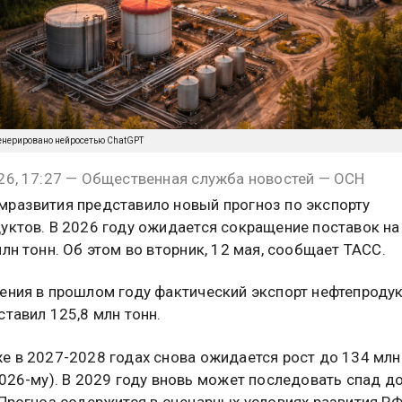
енерировано нейросетью ChatGPT
26, 17:27 — Общественная служба новостей — ОСН
развития представило новый прогноз по экспорту
уктов. В 2026 году ожидается сокращение поставок на
млн тонн. Об этом во вторник, 12 мая, сообщает ТАСС.
ения в прошлом году фактический экспорт нефтепродук
ставил 125,8 млн тонн.
е в 2027-2028 годах снова ожидается рост до 134 млн
2026-му). В 2029 году вновь может последовать спад д
 Прогноз содержится в сценарных условиях развития РФ