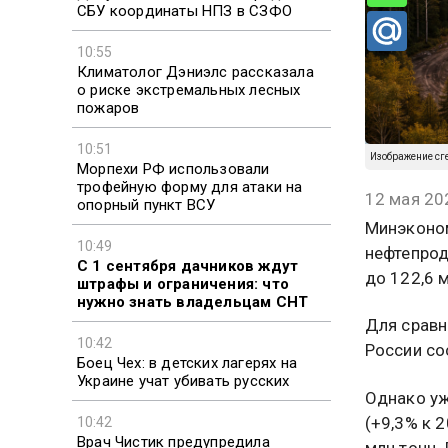
СБУ координаты НПЗ в СЗФО
10:55
Климатолог Дэниэлс рассказала
о риске экстремальных лесных
пожаров
10:51
Изображение сг
Морпехи РФ использовали
трофейную форму для атаки на
12 мая 20
опорный пункт ВСУ
Минэконом
10:49
нефтепрод
С 1 сентября дачников ждут
до 122,6 
штрафы и ограничения: что
нужно знать владельцам СНТ
Для сравн
10:42
России со
Боец Чех: в детских лагерях на
Украине учат убивать русских
Однако уж
(+9,3% к 
10:42
Врач Чистик предупредила
млн тонн.