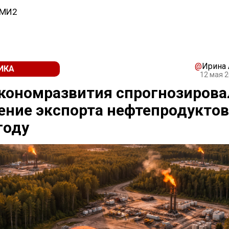
СМИ2
@
Ирина
ИКА
12 мая 2
кономразвития спрогнозирова
ние экспорта нефтепродуктов
году