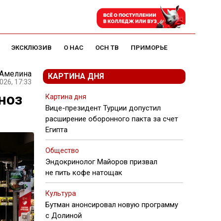
ЭКСКЛЮЗИВ
О НАС
ОСН ТВ
ПРИМОРЬЕ
 Амелина
КАРТИНА ДНЯ
026, 17:33
ноз
Картина дня
Вице-президент Турции допустил
расширение оборонного пакта за счет
Египта
Общество
Эндокринолог Майоров призвал
не пить кофе натощак
Культура
Бутман анонсировал новую программу
с Долиной