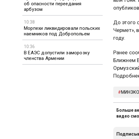
об опасности переедания
опубликов
арбузом
До этого 
10:38
Морпехи ликвидировали польских
Чермет», 
наемников под Добропольем
году.
10:36
Ранее соо
В ЕАЭС допустили заморозку
членства Армении
Ближнем В
Ормузский
Подробне
МИНЭКО
Больше ак
видео смо
Подписыв