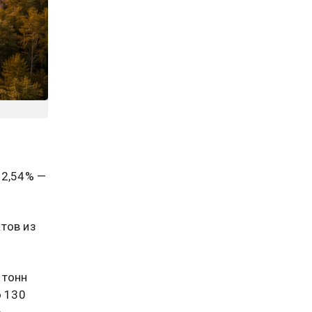
 2,54% —
тов из
 тонн
о 130
,