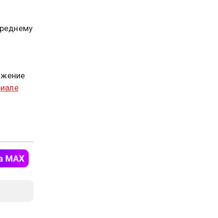
среднему
ижение
риале