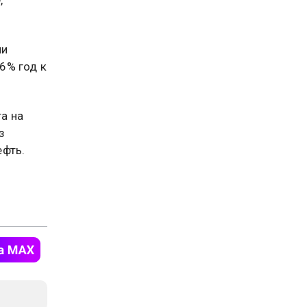
ии
,6% год к
а на
з
ефть.