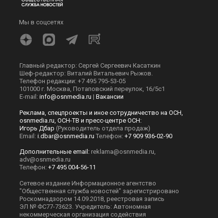
Мы в соцсетях
Главный редактор: Сергей Сергеевич Касаткин
Шеф-редактор: Виталий Витальевич Рыжов.
Телефон редакции: +7 495 795-53-05
101000 г. Москва, Потаповский переулок, 16/5с1
E-mail:
info@osnmedia.ru
|
Вакансии
Реклама, спецпроекты и иное сотрудничество на ОСН,
osnmedia.ru, ОСН-ТВ и пресс-центре ОСН:
Игорь Дбар
(Руководитель отдела продаж)
Email:
i.dbar@osnmedia.ru
Телефон:
+7 909 936-02-90
Дополнительные email:
reklama@osnmedia.ru
,
adv@osnmedia.ru
Телефон:
+7 495 004-56-11
Сетевое издание Информационное агентство
"Общественная служба новостей" зарегистрировано
Роскомнадзором 14.09.2018, реестровая запись
ЭЛ № ФС77-73623. Учредитель: Автономная
некоммерческая организация содействия