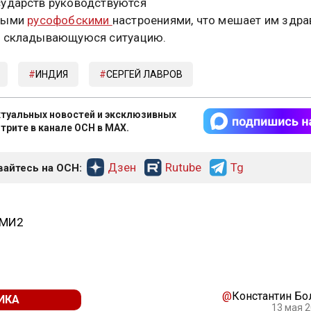
ударств руководствуются
ными
русофобскими
настроениями, что мешает им здра
ь складывающуюся ситуацию.
ИНДИЯ
СЕРГЕЙ ЛАВРОВ
туальных новостей и эксклюзивных
трите в канале ОСН в MAX.
Дзен
Rutube
Tg
айтесь на ОСН:
СМИ2
@
Константин Б
ИКА
13 мая 2