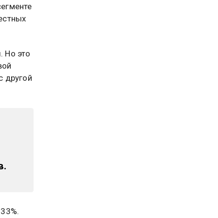
сегменте
вестных
 Но это
вой
с другой
и
в.
 33%.