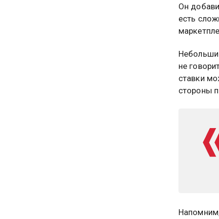
Он добави
есть слож
маркетпле
Небольшие
не говори
ставки мо
стороны 
Напомним,