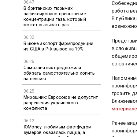
06:47
Собеседни
В британских тюрьмах
работа ве
зафиксировано превышение
В публика
концентрации газа, который
может вызывать рак
возможно 
06:32
Представи
В июне экспорт фармпродукции
в сложивш
из США в РФ вырос на 19%
общемиров
06:26
союзничес
Самозанятых предложили
обязать самостоятельно копить
Напомним,
на пенсию
проинформ
06:25
грозить д
Мирошник: Евросоюз не допустит
Ближневос
разрешения украинского
конфликта
материал
06:12
Ранее виц
ЮMoney: любимым фастфудом
проинформ
зумеров оказалась пицца, а