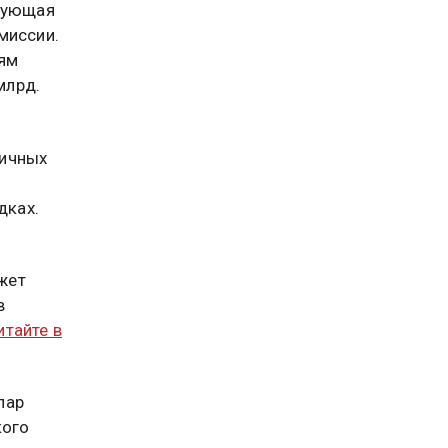
твующая
миссии.
иям
млрд.
личных
дках.
жет
в
итайте в
пар
кого