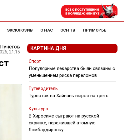
ЭКСКЛЮЗИВ
О НАС
ОСН ТВ
ПРИМОРЬЕ
 Пунегов
КАРТИНА ДНЯ
026, 21:15
ст
Спорт
Популярные лекарства были связаны с
уменьшением риска переломов
Путеводитель
Турпоток на Хайнань вырос на треть
Культура
В Хиросиме сыграют на русской
скрипке, пережившей атомную
бомбардировку