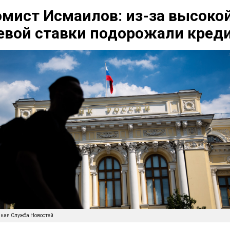
мист Исмаилов: из-за высоко
евой ставки подорожали кред
нная Служба Новостей