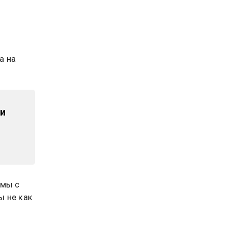
а на
и
емы с
ы не как