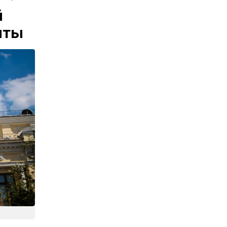
й
иты