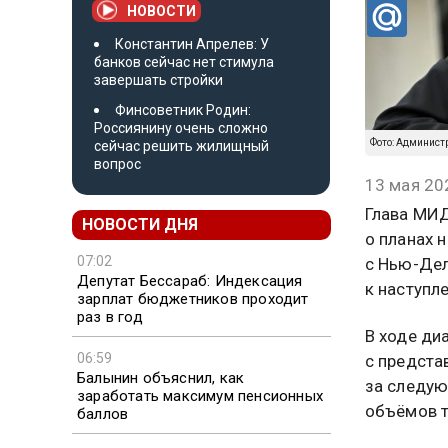
НОВОСТИ
Константин Апрелев: У
банков сейчас нет стимула
завершать стройки
Финсоветник Родин:
Россиянину очень сложно
Фото: Админист
сейчас решить жилищный
вопрос
13 мая 20
Глава МИД
НОВОСТИ ДНЯ
о планах 
07:02
с Нью-Дел
Депутат Бессараб: Индексация
к наступл
зарплат бюджетников проходит
раз в год
В ходе ди
06:59
с предста
Балынин объяснил, как
за следую
заработать максимум пенсионных
объёмов т
баллов