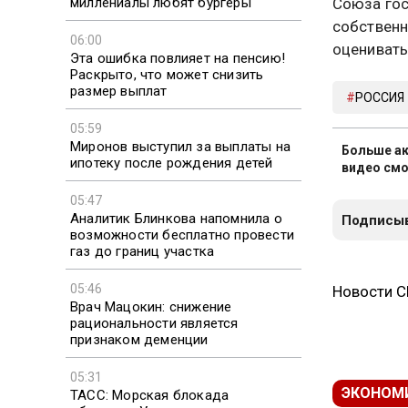
миллениалы любят бургеры
Союза гос
собствен
06:00
оцениват
Эта ошибка повлияет на пенсию!
Раскрыто, что может снизить
размер выплат
РОССИЯ
05:59
Миронов выступил за выплаты на
Больше ак
ипотеку после рождения детей
видео смо
05:47
Аналитик Блинкова напомнила о
Подписыв
возможности бесплатно провести
газ до границ участка
05:46
Новости 
Врач Мацокин: снижение
рациональности является
признаком деменции
05:31
ЭКОНОМ
ТАСС: Морская блокада