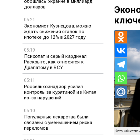
обошлась Украине в миллиард
долларов
Эконо
ключ
05:21
Экономист Кузнецова: можно
ждать снижения ставок по
ипотеке до 12% в 2027 году
05:19
Психопат и серый кардинал:
Раскрыто, как относятся к
Драпатому в ВСУ
05:11
Россельхознадзор усилил
контроль за курятиной из Китая
из-за нарушений
05:10
Популярные лекарства были
связаны с уменьшением риска
переломов
Фото: Обществе