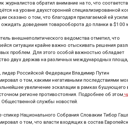
к журналистов обратил внимание на то, что соответс
дётся на уровне двухсторонней специализированной ко
ции сказано о том, что благодаря прилагаемой ей усил
ожидать доведения товарооборота до планки в $100 
тель внешнеполитического ведомства отметил, что
ейся ситуации крайне важно отыскивать решения раз
ых проблем. Для этого особой важностью обладает
тво двух держав на различных международных площа
 лидер Российской Федерации Владимир Путин
ировал о том, какими негативными последствиями мо
альнейшее увеличение эскалации в рамках бушующего 
точном регионе противостояния. Подробнее об этом
ч
е
Общественной службы новостей.
е-спикер Национального Собрания Словакии Тибор Гаш
ировал о том, что власти входящих в состав Европейс