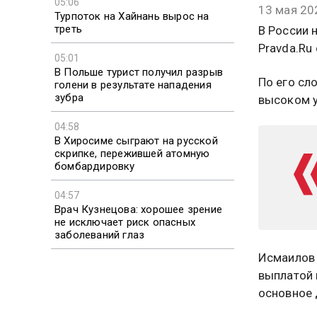
05:06
13 мая 20
Турпоток на Хайнань вырос на
треть
В России 
Pravda.Ru
05:01
В Польше турист получил разрыв
По его сл
голени в результате нападения
зубра
высоком у
04:58
В Хиросиме сыграют на русской
скрипке, пережившей атомную
бомбардировку
04:57
Врач Кузнецова: хорошее зрение
не исключает риск опасных
заболеваний глаз
Исмаилов 
выплатой 
основное 