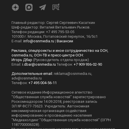
Главный редактор: Сергей Сергеевич Касаткин
Шеф-редактор: Виталий Витальевич Рыжов.
Телефон редакции: +7 495 795-53-05
101000 г. Москва, Потаповский переулок, 16/5с1
E-mail:
info@osnmedia.ru
|
Вакансии
Реклама, спецпроекты и иное сотрудничество на ОСН,
osnmedia.ru, ОСН-ТВ и пресс-центре ОСН:
Игорь Дбар
(Руководитель отдела продаж)
Email:
i.dbar@osnmedia.ru
Телефон:
+7 909 936-02-90
Дополнительные email:
reklama@osnmedia.ru
,
adv@osnmedia.ru
Телефон:
+7 495 004-56-11
Сетевое издание Информационное агентство
"Общественная служба новостей" зарегистрировано
Роскомнадзором 14.09.2018, реестровая запись
ЭЛ № ФС77-73623. Учредитель: Автономная
некоммерческая организация содействия
информированию и просвещению населения
"Медиахолдинг "Общественная служба новостей" (ОГРН
1187700006328).