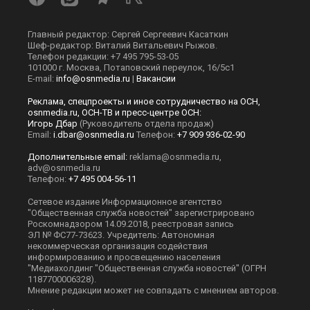
Главный редактор: Сергей Сергеевич Касаткин
Шеф-редактор: Виталий Витальевич Рыжов.
Телефон редакции: +7 495 795-53-05
101000 г. Москва, Потаповский переулок, 16/5с1
E-mail:
info@osnmedia.ru
|
Вакансии
Реклама, спецпроекты и иное сотрудничество на ОСН,
osnmedia.ru, ОСН-ТВ и пресс-центре ОСН:
Игорь Дбар
(Руководитель отдела продаж)
Email:
i.dbar@osnmedia.ru
Телефон:
+7 909 936-02-90
Дополнительные email:
reklama@osnmedia.ru
,
adv@osnmedia.ru
Телефон:
+7 495 004-56-11
Сетевое издание Информационное агентство
"Общественная служба новостей" зарегистрировано
Роскомнадзором 14.09.2018, реестровая запись
ЭЛ № ФС77-73623. Учредитель: Автономная
некоммерческая организация содействия
информированию и просвещению населения
"Медиахолдинг "Общественная служба новостей" (ОГРН
1187700006328).
Мнение редакции может не совпадать с мнением авторов.