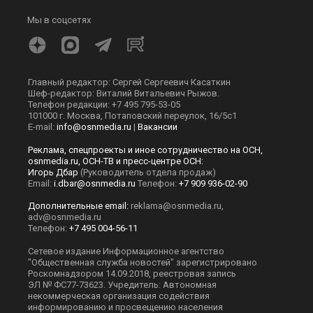
Мы в соцсетях
Главный редактор: Сергей Сергеевич Касаткин
Шеф-редактор: Виталий Витальевич Рыжов.
Телефон редакции: +7 495 795-53-05
101000 г. Москва, Потаповский переулок, 16/5с1
E-mail:
info@osnmedia.ru
|
Вакансии
Реклама, спецпроекты и иное сотрудничество на ОСН,
osnmedia.ru, ОСН-ТВ и пресс-центре ОСН:
Игорь Дбар
(Руководитель отдела продаж)
Email:
i.dbar@osnmedia.ru
Телефон:
+7 909 936-02-90
Дополнительные email:
reklama@osnmedia.ru
,
adv@osnmedia.ru
Телефон:
+7 495 004-56-11
Сетевое издание Информационное агентство
"Общественная служба новостей" зарегистрировано
Роскомнадзором 14.09.2018, реестровая запись
ЭЛ № ФС77-73623. Учредитель: Автономная
некоммерческая организация содействия
информированию и просвещению населения