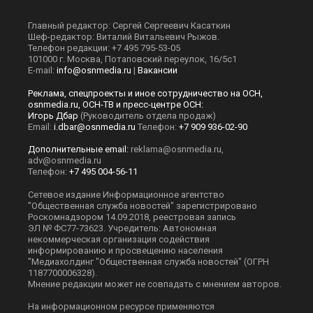
Главный редактор: Сергей Сергеевич Касаткин
Шеф-редактор: Виталий Витальевич Рыжов.
Телефон редакции: +7 495 795-53-05
101000 г. Москва, Потаповский переулок, 16/5с1
E-mail:
info@osnmedia.ru
|
Вакансии
Реклама, спецпроекты и иное сотрудничество на ОСН,
osnmedia.ru, ОСН-ТВ и пресс-центре ОСН:
Игорь Дбар
(Руководитель отдела продаж)
Email:
i.dbar@osnmedia.ru
Телефон:
+7 909 936-02-90
Дополнительные email:
reklama@osnmedia.ru
,
adv@osnmedia.ru
Телефон:
+7 495 004-56-11
Сетевое издание Информационное агентство
"Общественная служба новостей" зарегистрировано
Роскомнадзором 14.09.2018, реестровая запись
ЭЛ № ФС77-73623. Учредитель: Автономная
некоммерческая организация содействия
информированию и просвещению населения
"Медиахолдинг "Общественная служба новостей" (ОГРН
1187700006328).
Мнение редакции может не совпадать с мнением авторов.
На информационном ресурсе применяются