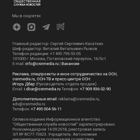
Мы в соцсетях
Главный редактор: Сергей Сергеевич Касаткин
Шеф-редактор: Виталий Витальевич Рыжов.
Телефон редакции: +7 495 795-53-05
101000 г. Москва, Потаповский переулок, 16/5с1
E-mail:
info@osnmedia.ru
|
Вакансии
Реклама, спецпроекты и иное сотрудничество на ОСН,
osnmedia.ru, ОСН-ТВ и пресс-центре ОСН:
Игорь Дбар
(Руководитель отдела продаж)
Email:
i.dbar@osnmedia.ru
Телефон:
+7 909 936-02-90
Дополнительные email:
reklama@osnmedia.ru
,
adv@osnmedia.ru
Телефон:
+7 495 004-56-11
Сетевое издание Информационное агентство
"Общественная служба новостей" зарегистрировано
Роскомнадзором 14.09.2018, реестровая запись
ЭЛ № ФС77-73623. Учредитель: Автономная
некоммерческая организация содействия