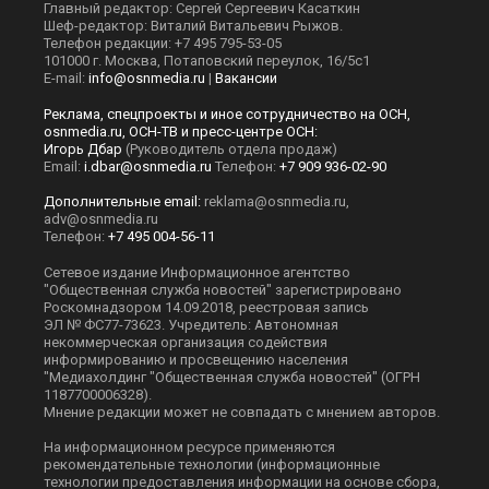
Главный редактор: Сергей Сергеевич Касаткин
Шеф-редактор: Виталий Витальевич Рыжов.
Телефон редакции: +7 495 795-53-05
101000 г. Москва, Потаповский переулок, 16/5с1
E-mail:
info@osnmedia.ru
|
Вакансии
Реклама, спецпроекты и иное сотрудничество на ОСН,
osnmedia.ru, ОСН-ТВ и пресс-центре ОСН:
Игорь Дбар
(Руководитель отдела продаж)
Email:
i.dbar@osnmedia.ru
Телефон:
+7 909 936-02-90
Дополнительные email:
reklama@osnmedia.ru
,
adv@osnmedia.ru
Телефон:
+7 495 004-56-11
Сетевое издание Информационное агентство
"Общественная служба новостей" зарегистрировано
Роскомнадзором 14.09.2018, реестровая запись
ЭЛ № ФС77-73623. Учредитель: Автономная
некоммерческая организация содействия
информированию и просвещению населения
"Медиахолдинг "Общественная служба новостей" (ОГРН
1187700006328).
Мнение редакции может не совпадать с мнением авторов.
На информационном ресурсе применяются
рекомендательные технологии (информационные
технологии предоставления информации на основе сбора,