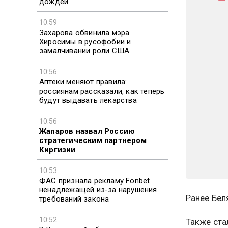
дождей
10:59
Захарова обвинила мэра
Хиросимы в русофобии и
замалчивании роли США
10:56
Аптеки меняют правила:
россиянам рассказали, как теперь
будут выдавать лекарства
10:56
Жапаров назвал Россию
стратегическим партнером
Киргизии
10:53
ФАС признала рекламу Fonbet
ненадлежащей из-за нарушения
Ранее Бе
требований закона
10:52
Также ста