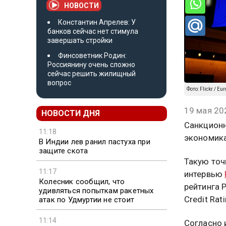
НОВОСТИ
Константин Апрелев: У
банков сейчас нет стимула
завершать стройки
Финсоветник Родин:
Россиянину очень сложно
сейчас решить жилищный
вопрос
Фото: Flickr / Eu
19 мая 20
НОВОСТИ ДНЯ
Санкционн
11:18
экономика
В Индии лев ранил пастуха при
защите скота
Такую точ
11:17
интервью
Колесник сообщил, что
рейтинга 
удивляться попыткам ракетных
Credit Rat
атак по Удмуртии не стоит
11:14
Согласно 