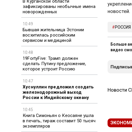
В Курганской области
укреплени
зафиксированы необычные имена
новостей.
новорожденных
10:49
РОССИЯ
Бывшая жительница Эстонии
восхитилась российским
сервисом и медициной
Больше ак
видео смо
10:48
19FortyFive: Трамп должен
сделать Путину предложение,
Подписыв
которое устроит Россию
10:47
Хуснуллин предложил создать
Новости 
железнодорожный выход
России к Индийскому океану
10:45
Книга Симоньян о Кеосаяне ушла
в печать, тираж составит 50 тысяч
ЭКОНОМ
экземпляров