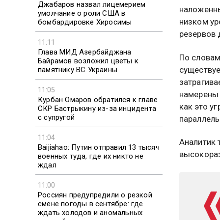
Джабаров назвал лицемерием
наложенны
умолчание о роли США в
низком ур
бомбардировке Хиросимы
резервов 
11:11
Глава МИД Азербайджана
По словам
Байрамов возложил цветы к
существуе
памятнику ВС Украины
затрагива
11:05
намерены 
Курбан Омаров обратился к главе
как это у
СКР Бастрыкину из-за инцидента
с супругой
параллель
11:04
Аналитик 
Baijiahao: Путин отправил 13 тысяч
высокора
военных туда, где их никто не
ждал
11:00
Россиян предупредили о резкой
смене погоды в сентябре: где
ждать холодов и аномальных