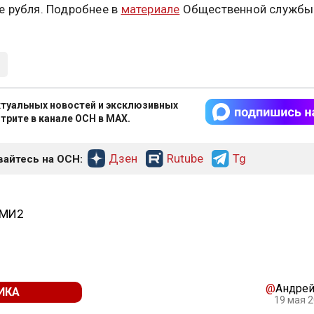
е рубля. Подробнее в
материале
Общественной службы
туальных новостей и эксклюзивных
трите в канале ОСН в MAX.
Дзен
Rutube
Tg
айтесь на ОСН:
СМИ2
@
Андрей
ИКА
19 мая 2