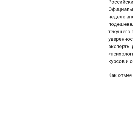
Российски
Официальн
неделе вп
подешевел
текущего 
увереннос
эксперты 
«психолог
курсов и 
Как отме
управлен
укреплени
валютных 
«подкрутк
националь
том, поче
эксперт р