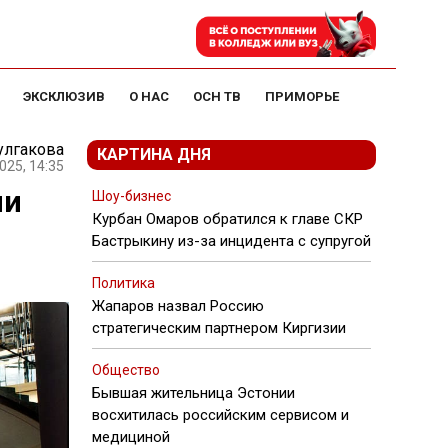
ЭКСКЛЮЗИВ
О НАС
ОСН ТВ
ПРИМОРЬЕ
улгакова
КАРТИНА ДНЯ
025, 14:35
ии
Шоу-бизнес
Курбан Омаров обратился к главе СКР
Бастрыкину из-за инцидента с супругой
Политика
Жапаров назвал Россию
стратегическим партнером Киргизии
Общество
Бывшая жительница Эстонии
восхитилась российским сервисом и
медициной