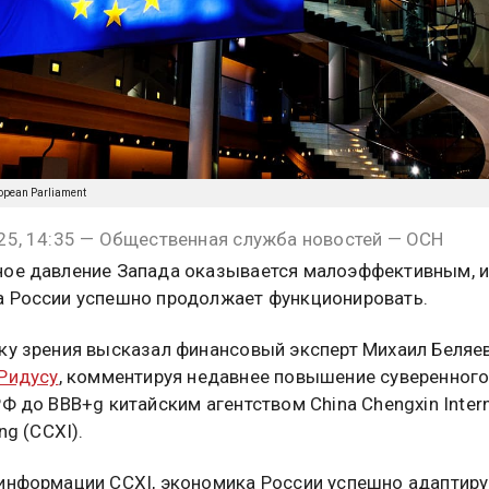
ropean Parliament
25, 14:35 — Общественная служба новостей — ОСН
ое давление Запада оказывается малоэффективным, 
 России успешно продолжает функционировать.
ку зрения высказал финансовый эксперт Михаил Беляев
Ридусу
, комментируя недавнее повышение суверенног
РФ до BBB+g китайским агентством China Chengxin Intern
ing (CCXI).
информации CCXI, экономика России успешно адаптиру