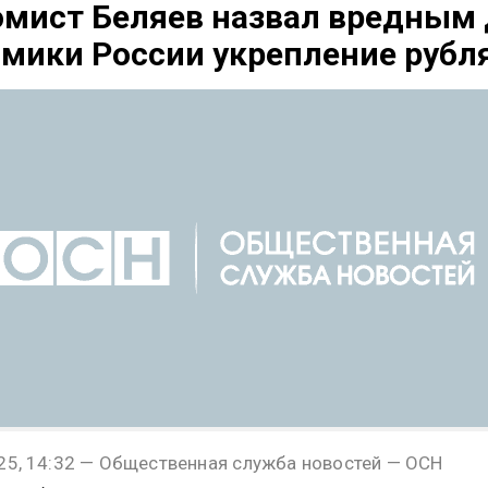
мист Беляев назвал вредным
мики России укрепление рубл
25, 14:32 — Общественная служба новостей — ОСН