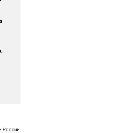
з
.
и России