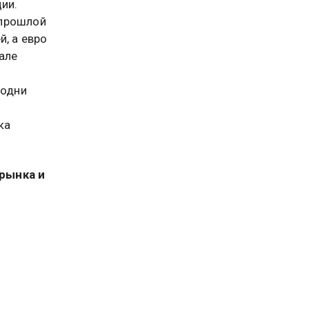
ии.
 прошлой
, а евро
але
 одни
ка
рынка и
ынешнее
ых
е с
 также о
России,