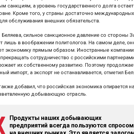
м санкциям, а уровень государственного долга остает
овне. Кроме того, у страны достаточно международны
для обслуживания внешних обязательств.
 Беляева, сильное санкционное давление со стороны З
т лишь в воображении политологов. На самом деле, он
ет экономику прямым образом. Иностранные компании
прекращать сотрудничество с российскими партнерами
грожает их собственному развитию. Поэтому продолжае
ный импорт, а экспорт не останавливается, отметил Бел
также добавил, что российская экономика опирается н
зветвленную добывающую отрасль.
Продукты наших добывающих
предприятий всегда пользуются спросом
на внешних рынках. Это является залого