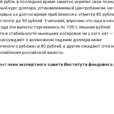
й рубль в последнее время заметно укрепил свои позиц
ый курс доллара, устанавливаемый Центробанком, на
ервые за долгое время приблизился к отметке 80 рублей
 почти до 90 рублей. Учитывая, впрочем, что еще в нач
года эти валюты торговались по 100 с лишним рублей,
ти в стабильности нынешних котировок ни у кого нет —
рассуждают о возможном падении доллара ниже
ического рубежа» в 80 рублей, а другие ожидают отско
ослабления российской валюты.
чает
член экспертного совета Института фондового 
ия, кандидат экономических наук
Михаил Беляев
, н
е рубля связано с эмоциональной реакцией внебиржев
рынков на события в международной политике, а такж
ой» со стороны Центробанка. Реальную же ценность
ной валюты сегодняшний курс не отражает. Об этом, а
му неоправданно сильный рубль вреден для экономики 
ассказал
Общественной службе новостей
.