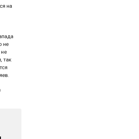
ся на
х
апада
о не
 не
, так
тся
яев.
а
м