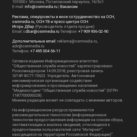
101000 г. Москва, Потаповский переулок, 16/5с1
E-mail:
info@osnmedia.ru
|
Вакансии
Реклама, спецпроекты и иное сотрудничество на ОСН,
osnmedia.ru, ОСН-ТВ и пресс-центре ОСН:
Игорь Дбар
(Руководитель отдела продаж)
Email:
i.dbar@osnmedia.ru
Телефон:
+7 909 936-02-90
Дополнительные email:
reklama@osnmedia.ru
,
adv@osnmedia.ru
Телефон:
+7 495 004-56-11
Сетевое издание Информационное агентство
"Общественная служба новостей" зарегистрировано
Роскомнадзором 14.09.2018, реестровая запись
ЭЛ № ФС77-73623. Учредитель: Автономная
некоммерческая организация содействия
информированию и просвещению населения
"Медиахолдинг "Общественная служба новостей" (ОГРН
1187700006328).
Мнение редакции может не совпадать с мнением авторов.
На информационном ресурсе применяются
рекомендательные технологии (информационные
технологии предоставления информации на основе сбора,
систематизации и анализа сведений, относящихся к
предпочтениям пользователей сети "Интернет",
находящихся на территории Российской Федерации)".