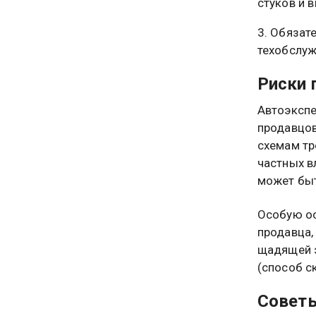
стуков и 
Обязате
техобслуж
Риски 
Автоэкспе
продавцов
схемам тр
частных в
может быт
Особую ос
продавца,
щадящей э
(способ с
Советы