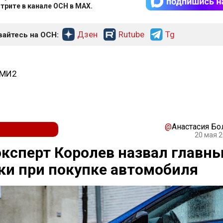
трите в канале ОСН в MAX.
Дзен
Rutube
Tg
айтесь на ОСН:
СМИ2
@
Анастасия Бо
20 мая 2
ксперт Королев назвал главн
и при покупке автомобиля