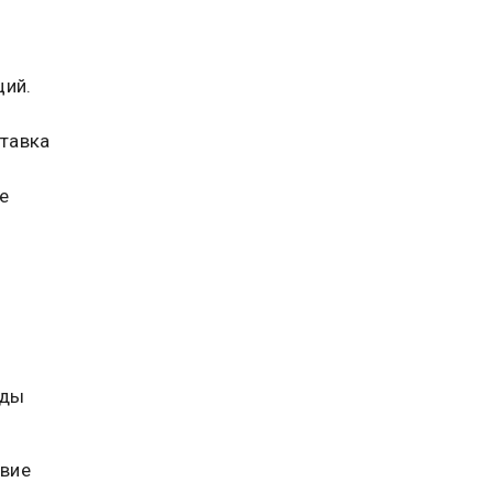
ций.
тавка
е
еды
твие