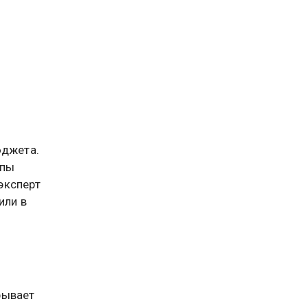
юджета.
ипы
эксперт
или в
рывает