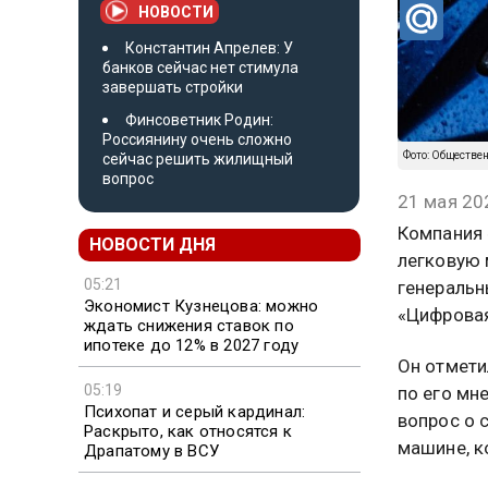
НОВОСТИ
Константин Апрелев: У
банков сейчас нет стимула
завершать стройки
Финсоветник Родин:
Россиянину очень сложно
Фото: Обществе
сейчас решить жилищный
вопрос
21 мая 20
Компания 
НОВОСТИ ДНЯ
легковую 
05:21
генеральн
Экономист Кузнецова: можно
«Цифровая
ждать снижения ставок по
ипотеке до 12% в 2027 году
Он отмети
05:19
по его мн
Психопат и серый кардинал:
вопрос о 
Раскрыто, как относятся к
машине, к
Драпатому в ВСУ