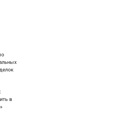
по
еальных
сделок
х
ить в
»