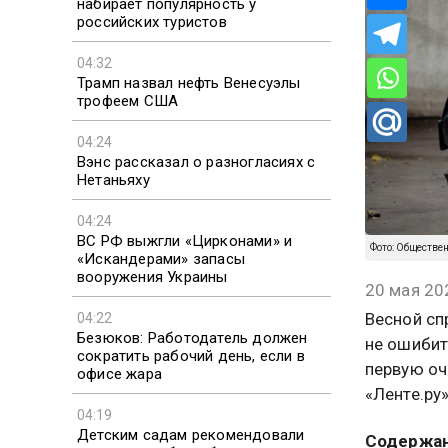
набирает популярность у
российских туристов
04:32
Трамп назвал нефть Венесуэлы
трофеем США
04:24
Вэнс рассказал о разногласиях с
Нетаньяху
04:24
ВС РФ выжгли «Цирконами» и
Фото: Обществе
«Искандерами» запасы
вооружения Украины
20 мая 20
Весной сп
04:22
Безюков: Работодатель должен
не ошибит
сократить рабочий день, если в
первую оч
офисе жара
«Ленте.ру»
04:19
Детским садам рекомендовали
Содержа