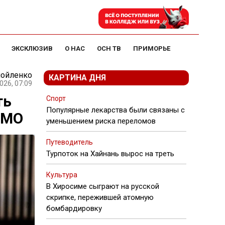
ЭКСКЛЮЗИВ
О НАС
ОСН ТВ
ПРИМОРЬЕ
мойленко
КАРТИНА ДНЯ
026, 07:09
ть
Спорт
Популярные лекарства были связаны с
UMO
уменьшением риска переломов
Путеводитель
Турпоток на Хайнань вырос на треть
Культура
В Хиросиме сыграют на русской
скрипке, пережившей атомную
бомбардировку