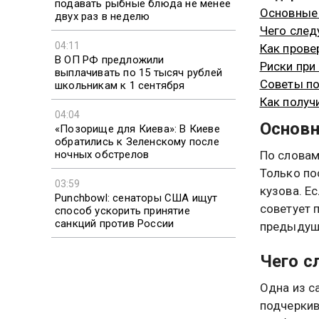
подавать рыбные блюда не менее
Основные
двух раз в неделю
Чего след
04:11
Как прове
В ОП РФ предложили
Риски при
выплачивать по 15 тысяч рублей
Советы по
школьникам к 1 сентября
Как получ
04:04
Основн
«Позорище для Киева»: В Киеве
обратились к Зеленскому после
ночных обстрелов
По словам
Только по
03:59
кузова. Е
Punchbowl: сенаторы США ищут
советует 
способ ускорить принятие
санкций против России
предыдущ
Чего с
Одна из с
подчеркив