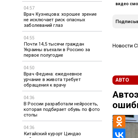
видео смо
04:57
Врач Кузнецова: хорошее зрение
не исключает риск опасных
Подписыв
заболеваний глаз
04:55
Почти 14,5 тысячи граждан
Новости 
Украины въехали в Россию за
первое полугодие
04:50
Врач Федина: ежедневное
урчание в живота требует
АВТО
обращения к врачу
Автоэ
04:36
ошибк
В России разработали нейросеть,
которая подбирает обувь по фото
стопы
04:36
Китайский курорт Циндао