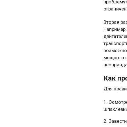
проблему»
ограничен
Вторая ра
Например,
двигателе
транспорт
возможнос
мощного в
неоправда
Как пр
Для прави
Осмотре
шпаклевки
Завести