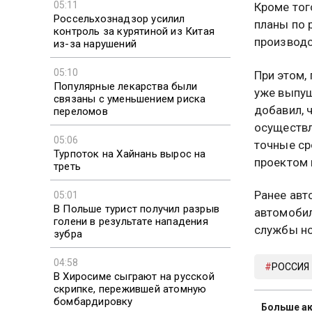
05:11
Кроме тог
Россельхознадзор усилил
планы по 
контроль за курятиной из Китая
производс
из-за нарушений
05:10
При этом,
Популярные лекарства были
уже выпущ
связаны с уменьшением риска
добавил, 
переломов
осуществл
05:06
точные ср
Турпоток на Хайнань вырос на
проектом 
треть
Ранее авт
05:01
В Польше турист получил разрыв
автомобил
голени в результате нападения
службы но
зубра
04:58
РОССИЯ
В Хиросиме сыграют на русской
скрипке, пережившей атомную
бомбардировку
Больше ак