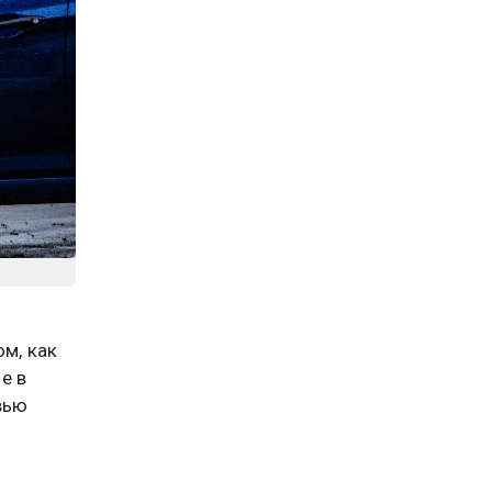
ом, как
е в
вью