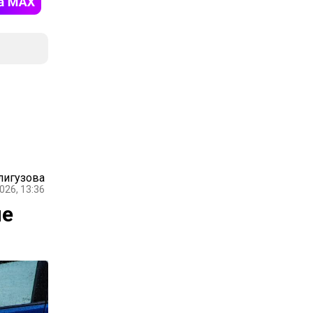
лигузова
026, 13:36
ые