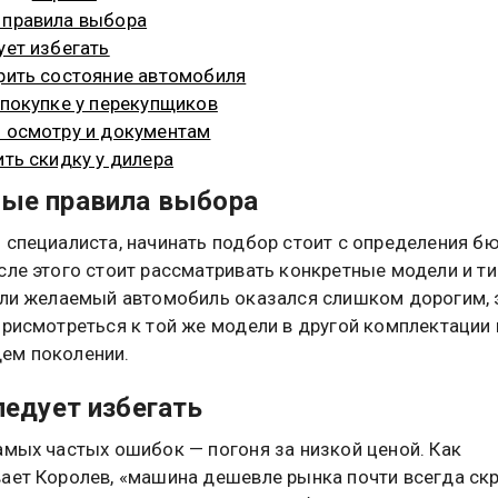
 правила выбора
ует избегать
рить состояние автомобиля
 покупке у перекупщиков
 осмотру и документам
ить скидку у дилера
ые правила выбора
 специалиста, начинать подбор стоит с определения б
сле этого стоит рассматривать конкретные модели и т
сли желаемый автомобиль оказался слишком дорогим, 
присмотреться к той же модели в другой комплектации 
ем поколении.
ледует избегать
амых частых ошибок — погоня за низкой ценой. Как
ает Королев, «машина дешевле рынка почти всегда ск