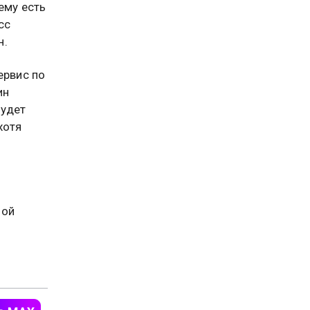
ему есть
сс
н.
ервис по
ин
будет
хотя
ной